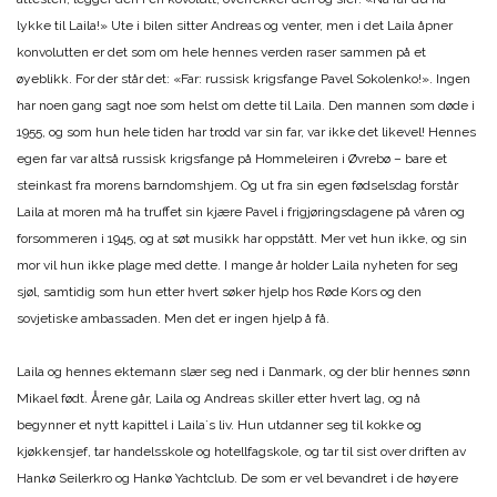
lykke til Laila!» Ute i bilen sitter Andreas og venter, men i det Laila åpner
konvolutten er det som om hele hennes verden raser sammen på et
øyeblikk. For der står det: «Far: russisk krigsfange Pavel Sokolenko!». Ingen
har noen gang sagt noe som helst om dette til Laila. Den mannen som døde i
1955, og som hun hele tiden har trodd var sin far, var ikke det likevel! Hennes
egen far var altså russisk krigsfange på Hommeleiren i Øvrebø – bare et
steinkast fra morens barndomshjem. Og ut fra sin egen fødselsdag forstår
Laila at moren må ha truffet sin kjære Pavel i frigjøringsdagene på våren og
forsommeren i 1945, og at søt musikk har oppstått. Mer vet hun ikke, og sin
mor vil hun ikke plage med dette. I mange år holder Laila nyheten for seg
sjøl, samtidig som hun etter hvert søker hjelp hos Røde Kors og den
sovjetiske ambassaden. Men det er ingen hjelp å få.
Laila og hennes ektemann slær seg ned i Danmark, og der blir hennes sønn
Mikael født. Årene går, Laila og Andreas skiller etter hvert lag, og nå
begynner et nytt kapittel i Laila`s liv. Hun utdanner seg til kokke og
kjøkkensjef, tar handelsskole og hotellfagskole, og tar til sist over driften av
Hankø Seilerkro og Hankø Yachtclub. De som er vel bevandret i de høyere