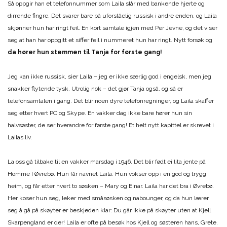
Så oppgir han et telefonnummer som Laila slår med bankende hjerte og
dirrende fingre. Det svarer bare på uforståelig russisk i andre enden, og Laila
skjønner hun har ringt feil. En kort samtale igjen med Per Jevne, og det viser
seg at han har oppgitt et siffer feil i nummeret hun har ringt. Nytt forsøk og
da hører hun stemmen til Tanja for første gang!
Jeg kan ikke russisk, sier Laila – jeg er ikke særlig god i engelsk, men jeg
snakker flytende tysk. Utrolig nok – det gjør Tanja også, og så er
telefonsamtalen i gang. Det blir noen dyre telefonregninger, og Laila skaffer
seg etter hvert PC og Skype. En vakker dag ikke bare hører hun sin
halvsøster, de ser hverandre for første gang! Et helt nytt kapittel er skrevet i
Lailas liv.
La oss gå tilbake til en vakker marsdag i 1946. Det blir født ei lita jente på
Homme I Øvrebø. Hun får navnet Laila. Hun vokser opp i en god og trygg
heim, og får etter hvert to søsken – Mary og Einar. Laila har det bra i Øvrebø.
Her koser hun seg, leker med småsøsken og nabounger, og da hun lærer
seg å gå på skøyter er beskjeden klar: Du går ikke på skøyter uten at Kjell
Skarpengland er der! Laila er ofte på besøk hos Kjell og søsteren hans, Grete.