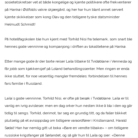
sosietetskretser vet at både kongelige og kjente politikere ofte frekventerer
på Hankø i Østfolds vakre skjærgård, og her har hun blant annet servert
kjente skikkelser som kong Olav og den tidligere tyske statsminister
Helmudt Schmidt!
På hotellfagskolen ble hun kjent med Torhild Nisi fra telemark, som snart ble
hennes gode venninne og kompanjong i driften av lokalitetene på Hankø.
Etter mange gode år der borte reiser Laila tilbake til Tvidøblane i Vennesla og
får jobb som kjøkkensjef på Loland behandlingssenter. Men ringen er enda
ikke sluttet, for noe vesentlig mangler fremdeles: forbindelsen til hennes
fars familie i Russland.
Laila`s gode venninne, Torhild Nisi, er ofte på besøk i Tvidøblane. Laila er til
vanlig en ivrig avisleser, men en dag orker hun nesten ikke å bla i den og går
tidlig til sengs. Torhild, derimot, tar seg en grundig titt, og da faller blikket
plutselig på et avisoppslag om tidligere varaordfører i Kristiansand, Harald
Sødal! Han har nemlig gitt ut boka «Bare en vendte tilbake» – om tidligere
russiske krigsfanger på Sørlandet, og så går hun til Laila og sier: «Denne