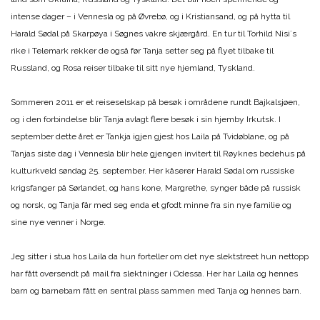
intense dager – i Vennesla og på Øvrebø, og i Kristiansand, og på hytta til
Harald Sødal på Skarpøya i Søgnes vakre skjærgård. En tur til Torhild Nisi´s
rike i Telemark rekker de også før Tanja setter seg på flyet tilbake til
Russland, og Rosa reiser tilbake til sitt nye hjemland, Tyskland.
Sommeren 2011 er et reiseselskap på besøk i områdene rundt Bajkalsjøen,
og i den forbindelse blir Tanja avlagt flere besøk i sin hjemby Irkutsk. I
september dette året er Tankja igjen gjest hos Laila på Tvidøblane, og på
Tanjas siste dag i Vennesla blir hele gjengen invitert til Røyknes bedehus på
kulturkveld søndag 25. september. Her kåserer Harald Sødal om russiske
krigsfanger på Sørlandet, og hans kone, Margrethe, synger både på russisk
og norsk, og Tanja får med seg enda et gfodt minne fra sin nye familie og
sine nye venner i Norge.
Jeg sitter i stua hos Laila da hun forteller om det nye slektstreet hun nettopp
har fått oversendt på mail fra slektninger i Odessa. Her har Laila og hennes
barn og barnebarn fått en sentral plass sammen med Tanja og hennes barn.