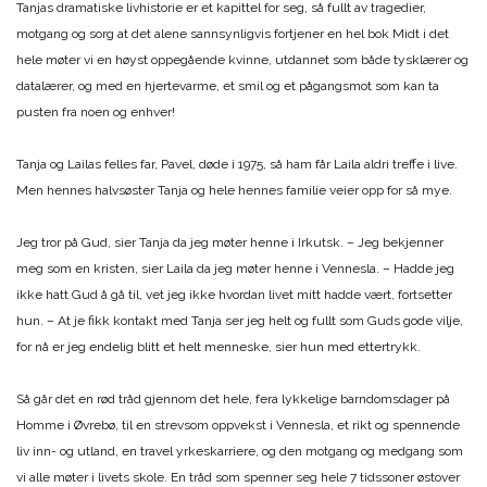
Tanjas dramatiske livhistorie er et kapittel for seg, så fullt av tragedier,
motgang og sorg at det alene sannsynligvis fortjener en hel bok Midt i det
hele møter vi en høyst oppegående kvinne, utdannet som både tysklærer og
datalærer, og med en hjertevarme, et smil og et pågangsmot som kan ta
pusten fra noen og enhver!
Tanja og Lailas felles far, Pavel, døde i 1975, så ham får Laila aldri treffe i live.
Men hennes halvsøster Tanja og hele hennes familie veier opp for så mye.
Jeg tror på Gud, sier Tanja da jeg møter henne i Irkutsk. – Jeg bekjenner
meg som en kristen, sier Laila da jeg møter henne i Vennesla. – Hadde jeg
ikke hatt Gud å gå til, vet jeg ikke hvordan livet mitt hadde vært, fortsetter
hun. – At je fikk kontakt med Tanja ser jeg helt og fullt som Guds gode vilje,
for nå er jeg endelig blitt et helt menneske, sier hun med ettertrykk.
Så går det en rød tråd gjennom det hele, fera lykkelige barndomsdager på
Homme i Øvrebø, til en strevsom oppvekst i Vennesla, et rikt og spennende
liv inn- og utland, en travel yrkeskarriere, og den motgang og medgang som
vi alle møter i livets skole. En tråd som spenner seg hele 7 tidssoner østover