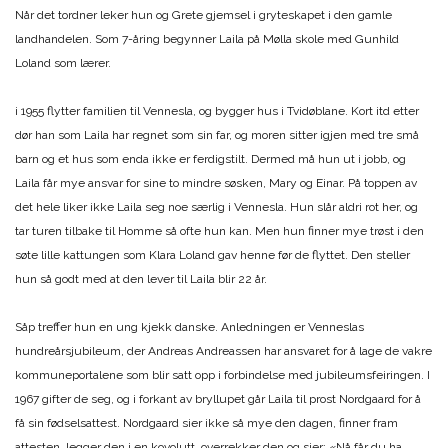
Når det tordner leker hun og Grete gjemsel i gryteskapet i den gamle
landhandelen. Som 7-åring begynner Laila på Mølla skole med Gunhild
Loland som lærer.
i 1955 flytter familien til Vennesla, og bygger hus i Tvidøblane. Kort itd etter
dør han som Laila har regnet som sin far, og moren sitter igjen med tre små
barn og et hus som enda ikke er ferdigstilt. Dermed må hun ut i jobb, og
Laila får mye ansvar for sine to mindre søsken, Mary og Einar. På toppen av
det hele liker ikke Laila seg noe særlig i Vennesla. Hun slår aldri rot her, og
tar turen tilbake til Homme så ofte hun kan. Men hun finner mye trøst i den
søte lille kattungen som Klara Loland gav henne før de flyttet. Den steller
hun så godt med at den lever til Laila blir 22 år.
Såp treffer hun en ung kjekk danske. Anledningen er Venneslas
hundreårsjubileum, der Andreas Andreassen har ansvaret for å lage de vakre
kommuneportalene som blir satt opp i forbindelse med jubileumsfeiringen. I
1967 gifter de seg, og i forkant av bryllupet går Laila til prost Nordgaard for å
få sin fødselsattest. Nordgaard sier ikke så mye den dagen, finner fram
attesten, legger den i en kovolutt, overrekker den og sier: «Nå får du ha