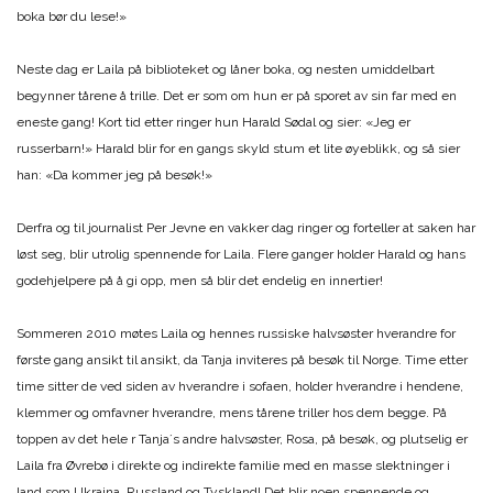
boka bør du lese!»
Neste dag er Laila på biblioteket og låner boka, og nesten umiddelbart
begynner tårene å trille. Det er som om hun er på sporet av sin far med en
eneste gang! Kort tid etter ringer hun Harald Sødal og sier: «Jeg er
russerbarn!» Harald blir for en gangs skyld stum et lite øyeblikk, og så sier
han: «Da kommer jeg på besøk!»
Derfra og til journalist Per Jevne en vakker dag ringer og forteller at saken har
løst seg, blir utrolig spennende for Laila. Flere ganger holder Harald og hans
godehjelpere på å gi opp, men så blir det endelig en innertier!
Sommeren 2010 møtes Laila og hennes russiske halvsøster hverandre for
første gang ansikt til ansikt, da Tanja inviteres på besøk til Norge. Time etter
time sitter de ved siden av hverandre i sofaen, holder hverandre i hendene,
klemmer og omfavner hverandre, mens tårene triller hos dem begge. På
toppen av det hele r Tanja´s andre halvsøster, Rosa, på besøk, og plutselig er
Laila fra Øvrebø i direkte og indirekte familie med en masse slektninger i
land som Ukraina, Russland og Tyskland! Det blir noen spennende og