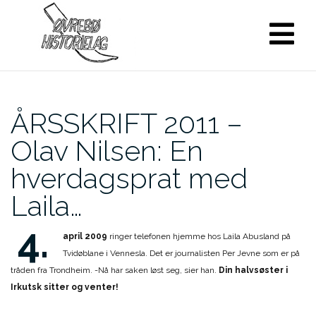
Skip
to
content
ÅRSSKRIFT 2011 –
Olav Nilsen: En
hverdagsprat med
Laila…
4.
april 2009
ringer telefonen hjemme hos Laila Abusland på
Tvidøblane i Vennesla. Det er journalisten Per Jevne som er på
tråden fra Trondheim. -Nå har saken løst seg, sier han.
Din halvsøster i
Irkutsk sitter og venter!