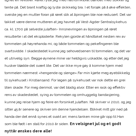
lignet en revolver. Røret fylte jeg med natriumklorat blandet med sukker og
tente på. Det brant kraftig og lyste skikkelig bra. I et forsøk på å øke effekten,
sveiste jeg en mutter foran på røret slik at åpningen ble noe redusert. Det var
takket være denne mutteren at jeg havnet på Vest-Agder Sentralsykehus
ca. kl. 1700 på selveste julaften- Innsnevringen av åpningen på røret
resulterte i at det eksploderte. Rekylen gjorde at håndtaket nesten rev av
tommelen på høyrehanda mi, og både tommelen og pekefingeren ble
svartsvidde. I skadestedet kunne jeg sehovedsenen til tommelen, og det var
et utrivelig syn. Begge øynene mine var heldigvis uskadde, og etter det jeg
husker blødde det svært lite. Det var ikke mye gøy å komme hjem med
tommelen nærmest «hengende og slenge».Far min kjørte meg øyeblikkelig
til sykehuset i Kristiansand. For legen på sykehuset var nok dette en grei
liten skade. For meg derimot, var det blodig alvor. Etter en rask og effektiv
rens av skadestedet, sying av tommelen og omhuggelig bandasjering,
kunne jeg reise hjem og feire en forsinket julaften. Nå skriver vi 2010, og jeg
sitter 45 år senere og skriver om denne hjendelsen. Blikket mitt glir ned på
handa der det ennå synes et svakt arr, mens tanken mine går opp til Han
som ble født i en stall for 2010 år siden.
En velsignet jul og et godt
nyttår ønskes dere alle!