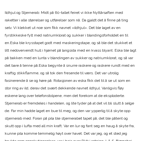
Ildhjul og Stjernerab: Midt på 60-tallet feiret vi ikke Nyttårsaften med
raketter i alle størrelser og utførelser som nå. Da gjaldt det å finne på ting
selv. Vi klekket ut noe som fikk navnet «ildhjul». Det ble laget av en
fyrstikkeske fylt med natriumklorat og sukker i blandingsforholdet en til
en.Eska ble krysstapet godt med maskeringstape, og så ble det stukket et
litt nedovervendt hull i hjørnet på langsida med en kvass blyant. Eska ble lagt
på bakken med en lunta v blandingen av sukker og natriumklorat, og så var
det bare å tenne på.Eska begynte å snurre raskere og raskere rundt med en
kraftig stikkflamme, og så tok den fresende til værs. Det var utrolig
fasinerende å se og høre på. Rotasjonen av eska fikk det til å se ut som en
stor ring av ild, derav det svært dekkende navnet ildhjul. Vanligvis fløy
eskene lang over telefonstolpene, men det forekom at de eksploderte.
Stjernerab er fremdeles i handelen, og lite tyder på at det vil bli slutt å selge
de. Far min hadde laget en bue til meg, og den var ypperlig til å skyte opp
stjernerab med. Foran på pila ble stjernerabet tapet på, det ble påtent og
skutt opp i lufta med all min kraft. Var en lur og fant seg en haug å skyte fra,
kunne pila komme temmelig høyt over havet. Det var jeg, og et sted jeg