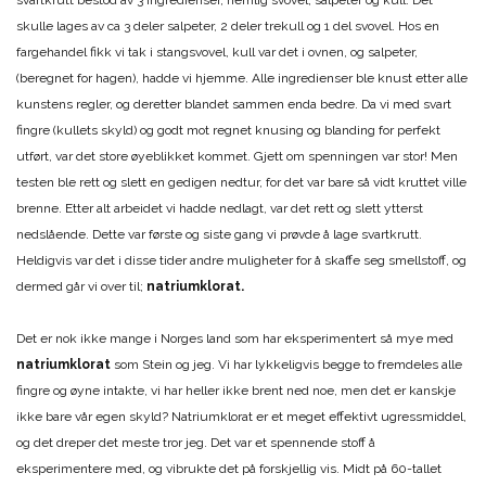
svartkrutt bestod av 3 ingredienser, nemlig svovel, salpeter og kull. Det
skulle lages av ca 3 deler salpeter, 2 deler trekull og 1 del svovel. Hos en
fargehandel fikk vi tak i stangsvovel, kull var det i ovnen, og salpeter,
(beregnet for hagen), hadde vi hjemme. Alle ingredienser ble knust etter alle
kunstens regler, og deretter blandet sammen enda bedre. Da vi med svart
fingre (kullets skyld) og godt mot regnet knusing og blanding for perfekt
utført, var det store øyeblikket kommet. Gjett om spenningen var stor! Men
testen ble rett og slett en gedigen nedtur, for det var bare så vidt kruttet ville
brenne. Etter alt arbeidet vi hadde nedlagt, var det rett og slett ytterst
nedslående. Dette var første og siste gang vi prøvde å lage svartkrutt.
Heldigvis var det i disse tider andre muligheter for å skaffe seg smellstoff, og
dermed går vi over til;
natriumklorat.
Det er nok ikke mange i Norges land som har eksperimentert så mye med
natriumklorat
som Stein og jeg. Vi har lykkeligvis begge to fremdeles alle
fingre og øyne intakte, vi har heller ikke brent ned noe, men det er kanskje
ikke bare vår egen skyld? Natriumklorat er et meget effektivt ugressmiddel,
og det dreper det meste tror jeg. Det var et spennende stoff å
eksperimentere med, og vibrukte det på forskjellig vis. Midt på 60-tallet