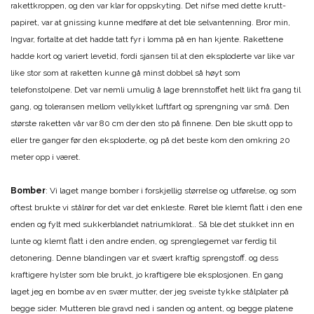
rakettkroppen, og den var klar for oppskyting. Det nifse med dette krutt-
papiret, var at gnissing kunne medføre at det ble selvantenning. Bror min,
Ingvar, fortalte at det hadde tatt fyr i lomma på en han kjente. Rakettene
hadde kort og variert levetid, fordi sjansen til at den eksploderte var like var
like stor som at raketten kunne gå minst dobbel så høyt som
telefonstolpene. Det var nemli umulig å lage brennstoffet helt likt fra gang til
gang, og toleransen mellom vellykket luftfart og sprengning var små. Den
største raketten vår var 80 cm der den sto på finnene. Den ble skutt opp to
eller tre ganger før den eksploderte, og på det beste kom den omkring 20
meter opp i været.
Bomber
: Vi laget mange bomber i forskjellig størrelse og utførelse, og som
oftest brukte vi stålrør for det var det enkleste. Røret ble klemt flatt i den ene
enden og fylt med sukkerblandet natriumklorat.. Så ble det stukket inn en
lunte og klemt flatt i den andre enden, og sprenglegemet var ferdig til
detonering. Denne blandingen var et svært kraftig sprengstoff. og dess
kraftigere hylster som ble brukt, jo kraftigere ble eksplosjonen. En gang
laget jeg en bombe av en svær mutter, der jeg sveiste tykke stålplater på
begge sider. Mutteren ble gravd ned i sanden og antent, og begge platene