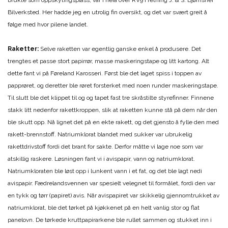
brukte som oppskytingsplass, var i heia over RV9 i retning J. & S. Bjørnshei
Bilverksted. Her hadde jeg en utrolig fin oversikt, og det var svært greit å
følge med hvor pilene landet.
Raketter:
Selve raketten var egentlig ganske enkel å produsere. Det
trengtes et passe stort papirrør, masse maskeringstape og litt kartong. Alt
dette fant vi på Føreland Karosseri. Først ble det laget spiss i toppen av
papprøret, og deretter ble røret forsterket med noen runder maskeringstape.
Til slutt ble det klippet til og og tapet fast tre skråstilte styrefinner. Finnene
stakk litt nedenfor rakettkroppen, slik at raketten kunne stå på dem når den
ble skutt opp. Nå lignet det på en ekte rakett, og det gjensto å fylle den med
rakett-brennstoff. Natriumklorat blandet med sukker var ubrukelig
rakettdrivstoff fordi det brant for sakte. Derfor måtte vi lage noe som var
atskillig raskere. Løsningen fant vi i avispapir, vann og natriumklorat.
Natriumkloraten ble løst opp i lunkent vann i et fat, og det ble lagt nedi
avispapir. Fædrelandsvennen var spesielt velegnet til formålet, fordi den var
en tykk og tørr (papiret) avis. Når avispapiret var skikkelig gjennomtrukket av
natriumklorat, ble det tørket på kjøkkenet på en helt vanlig stor og flat
panelovn. De tørkede kruttpapirarkene ble rullet sammen og stukket inn i