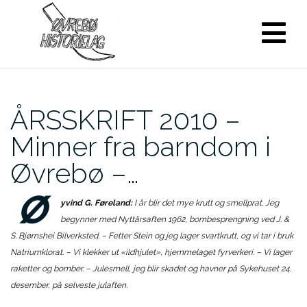
Skip
to
content
ÅRSSKRIFT 2010 –
Minner fra barndom i
Øvrebø –…
Ø
yvind G. Føreland:
I år blir det mye krutt og smellprat. Jeg
begynner med Nyttårsaften 1962, bombesprengning ved J. &
S. Bjørnshei Bilverksted. – Fetter Stein og jeg lager svartkrutt, og vi tar i bruk
Natriumklorat. – Vi klekker ut «ildhjulet», hjemmelaget fyrverkeri. – Vi lager
raketter og bomber. – Julesmell, jeg blir skadet og havner på Sykehuset 24.
desember, på selveste julaften.