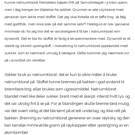
kunne natriumklorat fremdeles kjøpes fritt på Samvirkelaget i 5 kilos spann,
men i dag trenger en tillatelse fra politiet. Grunnen er alle ulykkene med
personer som lekte med stoffet. Det jeg skal fortelle nå er tøffe ting, så følg
med godtfolk, men ikke prøv på det samme selv!!! Heldigvis er nok sjansene
minimale nå, for jeg tror det er vanskeligere å få tak i natriumklorat enn
dynamitt. Det er bra for stoffet er farlig å eksperimentere med. Dynamitt er et
stabilt og sikkert sprengstoff, i motsetning til natriumklorat oppblandet med
sukker, som er nærmest umulig å beregne. Dette kommer jeg nærmere inn
på i avsnittet om raketter.
(Sikker bruk av natriumklorat: det er kun to sikre måter å bruke
natriumklorat på. Stoffet kunne brennes på bakken i god avstand til
brennbare ting, eller brukes som ugressmiddel. Natriumklorat
blandet med like deler sukker, brant med et skarpt, intenst hvitt lys, og
det var utrolig fint å se på. For at blandingen skulle brenne best mulig,
var det svært viktig at det ble tømt på et tett underlag, og ikke rett på
bakken. Brenning av natriumklorat genererer en svær røyksky, og den
kan kanskje minne ørlite grann på røyksoppen etter sprengning av en
atombombe).