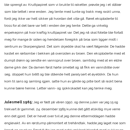
ble sprengt av. Kruttpapiret som vi brukte til raketter, prøvde jeg i et stålrør
som ble tettet i ene enden. Jeg tente med lunte og trakk meg raskt unna,
fordi jeg ikke var helt sikker på hvordan det ville gå. Røret eksploderte til
tross for at det bare var tett i enden der jeg tente. Dette ga virkelig
enpekepinn på hvor kraftig kruttpapiret var. Det jeg nå skal fotelle ble fortalt
meg for mange år siden og hendelsen foregikk på broa som ligger midt i
sentrum av Skarpengland. Det som skjedde skal ha vært følgende: De hadde
kastet en rørbombe i bekken på oversiden av broen. Den eksploderte med et
dumpt drønn og sendte en vannsprut over broen, samtidig med at en eldre
dame gikk der. Da damen først hørte smellet og så fikk en vannstråle over
seg, stoppet hun brått og ble stående helt paralysert et øyeblikk. Da hun
kom til sans og samling igjen, satte hun av gårde og pilte bort så raskt bena
kunne bære henne. Letter vann- og sjokkskadet kan jeg tenke meg.
Julesmell 1965:
Jeg er født på våren 1950, og denne julen var jeg 15 og
trekvart år gammel. 24. desember 1965 kunne det gått atskillig mye verre
enn det gjord. Det er hevet over tvil at jeg denne ettermiddagen hadde
englevakt. Av en rørstump påmontert et trehåndtak, hadde jeg laget noe som