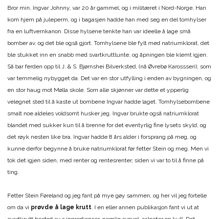
Bror min, Ingvar Johnny, var 20 år gammel, og i militæret i Nord-Norge. Han
kom hjem på juleperm, og i bagasjen hadde han med seg en del tomhylser
fra en luftvernkanon. Disse hylsene tenkte han var ideelle å lage små
bomber av, og det ble også gjort. Tomhylsene ble fylt med natriumklorat, det
ble stukket inn en snabb med svartkruttlunte, og åpningen ble klemt igjen.
Så bar ferden opp til J. & S. Bjørnshei Bilverksted, (nå Øvrebø Karossseri), som
var temmelig nybygget da. Det var en stor utfylling i enden av bygningen, og
en stor haug mot Mølla skole. Som alle skjønner var dette et ypperlig
velegnet sted til å kaste ut bombene Ingvar hadde laget. Tomhylsebombene
smalt noe aldeles voldsomt husker jeg. Ingvar brukte også natriumklorat
blandet med sukker kun til å brenne for det eventyrlig fine lysets skyld, og
det røyk nesten like bra. Ingvar hadde 8 års alder i forsprang på meg, og
kunne derfor begynne å bruke natriumklorat før fetter Stein og meg. Men vi
tok det igjen siden, med renter og rentesrenter, siden vi var to til å finne på
ting.
Fetter Stein Føreland og jeg fant på mye gøy sammen, og her vil jeg fortelle
om da vi
prøvde å lage krutt
. I en eller annen publikasjon fant vi ut at