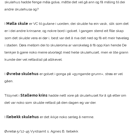
skulehus hadde fenge måla golva, måtte det vel gå ann og få måling til dei
andre skulehusa og?
I
Mølla skule
er VC til gutane i uorden, dei skulde ha ein vask, slik som det
er i dei andre krinsane, og nokre bord i golvet. I gangen stend eit fille skap
som det skulde vera ei dør i, best var det å riva det ned og få eit meir høveleg
i staden. Døra mellom dei to skuleroma ar vanskeleg å få opp.Kan hende De
tenkjer å gjere noko meire alvorlegt med heile skulehuset, men ei lite grann
kunde der vel rettastsd på allikevel.
I
Øvrebø skulehus
er golvet i gonga på «gyngande grunn», strøa er vel
gåen.
Tilsynet i
Stallemo krins
hadde nett vore på skulehuset for å sjå etter om
det var noko som skulde rettast på den dagen eg var der.
I
Ilebekk skulehus
er det ikkje noko serleg å nemne.
Øvrebø 5/12-45 Vyrdsamt s. Agnes B. Ilebekk