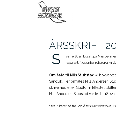
Skip
to
content
ÅRSSKRIFT 201
S
verre Strai, bosatt på Nærbø, men
reparert. Nedenfor refererer vi det
Om fela til Nils Stubstad
«I bokverket
Sandvik. Her omtales Nils Andersen St
skrive ned etter Gudtorm Eftestøl, slåtte
Nils Andersen Stupstad var født i 1802.»
Strai Siterer så fra Jon Åsen: Øvrebøboka, G