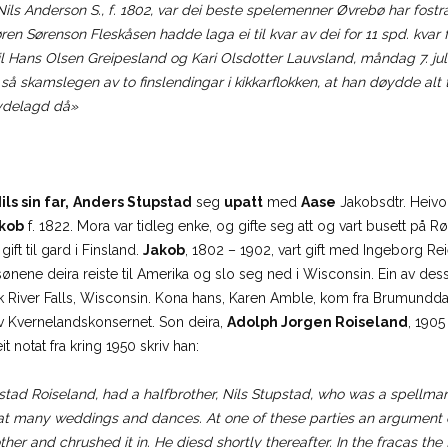
Nils Anderson S., f. 1802, var dei beste spelemenner Øvrebø har fostr
ren Sørenson Fleskåsen hadde laga ei til kvar av dei for 11 spd. kvar
 til Hans Olsen Greipesland og Kari Olsdotter Lauvsland, måndag 7. ju
 så skamslegen av to finslendingar i kikkarflokken, at han døydde al
ydelagd då»
ils sin far,
Anders Stupstad
seg
upatt
med
Aase
Jakobsdtr. Heivol
kob
f. 1822. Mora var tidleg enke, og gifte seg att og vart busett på 
ift til gard i Finsland.
Jakob
, 1802 – 1902, vart gift med Ingeborg Re
sønene deira reiste til Amerika og slo seg ned i Wisconsin. Ein av des
k River Falls, Wisconsin. Kona hans, Karen Amble, kom fra Brumunddal, 
av Kvernelandskonsernet. Son deira,
Adolph Jorgen Roiseland
, 1905
it notat fra kring 1950 skriv han:
d Roiseland, had a halfbrother, Nils Stupstad, who was a spellman (v
y at many weddings and dances. At one of these parties an argume
ther and chrushed it in. He diesd shortly thereafter. In the fracas the