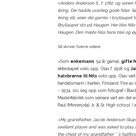
«
Anders Anderson S., f. 1762, og sonen 
ikring. Dei hadde uvanleg gode feler. Sø
ikring då, seier dei gamle. I bryllaupet
Bryllaupet sto på Haugen. Her blei Nils
Haugen. Den mæte fela hans blei og ø
Så skriver Sverre videre:
«Som
enkemann
, 54 år gamal,
gifte N
ekteskapet voks opp, Olav f. 1918 og
Ja
halvbrørne
til Nils
voks upp. Olav vart g
handelsmann i Karten, Finsland. Fire av 
– 1934, slo seg opp som fotograf i Blac
Maskinfabrikk som seinare vart ein del 
Paul (Minnesota) Jr. & Sr. High school. I e
«My grandfather, Jacob Anderson Stupsta
exellent player and was asked to pla
the chest of my grandfather´´´´´s halfbro