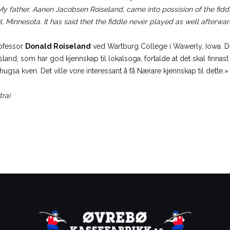
My father. Aanen Jacobsen Roiseland, came into possision of the fiddle
 Minnesota. It has said thet the fiddle never played as well afterwar
rofessor
Donald Roiseland
ved Wartburg College i Wawerly, Iowa. Det
and, som har god kjennskap til lokalsoga, fortalde at det skal finnast
ugsa kven. Det ville vore interessant å få Nærare kjennskap til dette.»
trai