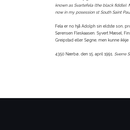
known as Svartefela (the black fiddle). 
now in my posession st South Saint Paul,
Fela er no hjå Adolph sin eldste son, p
Sørensen Fleskaasen. Syvert Mæsel, Finsl
Greipstad eller Søgne, men kunne ikkje h
4350 Nærbø, den 15. april 1991.
Sverre S