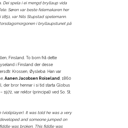
a. Dei spela i ei mengd bryllaup vida
 fele. Søren var beste felemakaren her
li 1851, var Nils Stupstad spelemann.
t torsdagsmorgonen i bryllaupstunet på
len, Finsland. To born frå dette
Røyseland i Finsland der desse
iersdtr. Krossen, Øyslebø. Han var
se,
Aanen Jacobsen Roiseland
, 1860
der bror hennar i si tid starta Globus
 – 1972, var rektor (principal) ved So. St.
ioliplayer). It was told he was a very
nt developed and someone jumped on
 fiddle was broken. This fiddle was