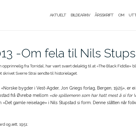
AKTUELT
BILDEARKIV
ÅRSSKRIFT
OM
UT
3 -Om fela til Nils Stup
 opprinnelig fra Torridal, har vært svært delaktig til at «The Black Fiddle» b
 skrivet Sverre Strai sendte til historielaget.
 «Norske bygder i Vest-Agder, Jon Griegs forlag, Bergen, 1925», er ei
upstad frå Øvrebø mellom
«de spillemenn som har hatt mest å si for
n «Det gamle reiselage» i Nils Stupstad si form. Denne slåtten når folk
ard og ætt, 1951: