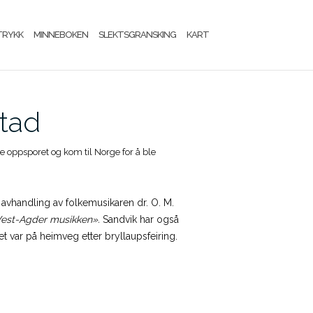
TRYKK
MINNEBOKEN
SLEKTSGRANSKING
KART
stad
le oppsporet og kom til Norge for å ble
 avhandling av folkemusikaren dr. O. M.
 Vest-Agder musikken».
Sandvik har også
et var på heimveg etter bryllaupsfeiring.