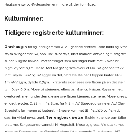
Hagåsane sør og Øydegarden er mindre gårder i området.
Kulturminner
:
Tidligere registrerte kulturminner:
Gravhaug:
N for og inntil gammel Ø-V – gående driftsvei, som inntil og S for
røysa svinger mot SØ, opp i lia: Rundrøys, klart markert. antydning til fotgrøft
sundt S-ligste halvdel, mot terrenget som her stiger bratt mot S-over, br.
0,5m, dybde 0,1m. Mose. Mot NV gåår grøfta over i et NV-SØ-gående tråkk.
Inntil røysa i SSV og SV ligger en del jordfaste steiner. I toppen krater: N-S
2m, Ø-V 1,5m, dybde 0,75m. I kraterets sider sees overflaten på en del stein,
tvm 0,3 – 0,6m. Mose på steinene, ellers barnåler og kvister. Røysa er helt
overtorvet, men under den ujevne overflaten kjennes steinene. Mose, gress,
en del trerøtter. D: 12m, h fra S 1m, fra N 2m. Alf Strædet,grunneier ALf Olav
Strædet`s far, mener at krateret må være kommet til i fra 1970 og fram til i
dag, før virket røysa urørt.
Terrengbeskrivelse
: Blokkrikt lende som faller
bratt mot Sangeslands-vannet i N. Hogstfelt. Mose og gress. Vid utsikt mot
Moen av Sangesland- og Øvrebøgårdene i V, til vannets Ø-ligste arm i NØ-