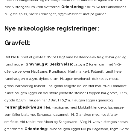
Mot N stenges utsikten av trærne.
Orientering:
100m SØ for Sandoddens
N-ligste spiss, høere i terrenget, 675m ØSØ for tunet på gården.
Nye arkeologiske registreringer:
Gravfelt:
Det ble funnet et gravfelt NV på Hagåsane bestående av tre gravhauger, eg.
rundhauger.
Gravhaug A; Beskrivelse:
ca 15m Ø for en gammel N-S-
gående vei over Hagåsane: Rundhaug, klart markert. Fotgrøft rundt hele
rundhaugen b 0,5m, dybde 0,1m. Haugen overtorvet; dekket av mose,
gress, barnåler og kvister. I haugens øsligste del en stor maurtue. I området
rundt haugen ligger en del større jordfaste steiner. I toppen haugbrott, D 1m,
dybde 0,15m. Haugen har D 8m, H 0,7m. Haugen ligger i granskog.
Terrengbeskrivelse:
Hei, Hagåsane, med blokkrikt lende og løsmasser,
som faller bratt mot Sangeslandsvannet i N. Granskog med hogstflater i
området. Vid utsikt mot Moen og Sangesland i V og N. Utsyn stenges noe av
grantrærne.
Orientering:
Rundhaugen ligger NV på Hagåsane, 165m SV for