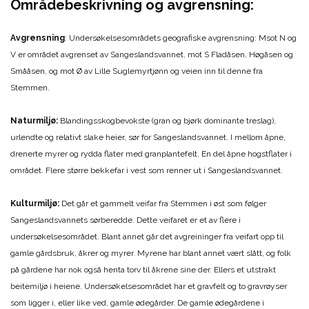
Områdebeskrivning og avgrensning:
Avgrensning
: Undersøkelsesområdets geografiske avgrensning: Msot N og
V er området avgrenset av Sangeslandsvannet, mot S Fladåsen, Høgåsen og
Smååsen, og mot Ø av Lille Suglemyrtjønn og veien inn til denne fra
Stemmen.
Naturmiljø:
Blandingsskogbevokste (gran og bjørk dominante treslag),
urlendte og relativt slake heier, sør for Sangeslandsvannet. I mellom åpne,
drenerte myrer og rydda flater med granplantefelt. En del åpne hogstflater i
området. Flere større bekkefar i vest som renner ut i Sangeslandsvannet.
Kulturmiljø:
Det går et gammelt veifar fra Stemmen i øst som følger
Sangeslandsvannets sørberedde. Dette veifaret er et av flere i
undersøkelsesområdet. Blant annet går det avgreininger fra veifart opp til
gamle gårdsbruk, åkrer og myrer. Myrene har blant annet vært slått, og folk
på gårdene har nok også henta torv til åkrene sine der. Ellers et utstrakt
beitemiljø i heiene. Undersøkelsesområdet har et gravfelt og to gravrøyser
som ligger i, eller like ved, gamle ødegårder. De gamle ødegårdene i