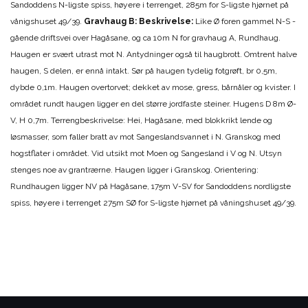
Sandoddens N-ligste spiss, høyere i terrenget, 285m for S-ligste hjørnet på
vånigshuset 49/39.
Gravhaug B: Beskrivelse:
Like Ø foren gammel N-S -
gående driftsvei over Hagåsane, og ca 10m N for gravhaug A, Rundhaug.
Haugen er svært utrast mot N. Antydninger også til haugbrott. Omtrent halve
haugen, S delen, er ennå intakt. Sør på haugen tydelig fotgrøft, br 0,5m,
dybde 0,1m. Haugen overtorvet; dekket av mose, gress, bårnåler og kvister. I
området rundt haugen ligger en del større jordfaste steiner. Hugens D 8m Ø-
V, H 0,7m. Terrengbeskrivelse: Hei, Hagåsane, med blokkrikt lende og
løsmasser, som faller bratt av mot Sangeslandsvannet i N. Granskog med
hogstflater i området. Vid utsikt mot Moen og Sangesland i V og N. Utsyn
stenges noe av grantrærne. Haugen ligger i Granskog. Orientering:
Rundhaugen ligger NV på Hagåsane, 175m V-SV for Sandoddens nordligste
spiss, høyere i terrenget 275m SØ for S-ligste hjørnet på våningshuset 49/39.