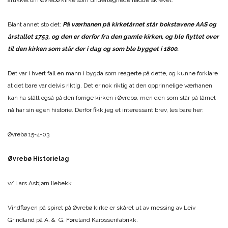
artikkel om Øvrebø kirke som undertegnede hadde skrevet.
Blant annet sto det:
På værhanen på kirketårnet står bokstavene AAS og
årstallet 1753, og den er derfor fra den gamle kirken, og ble flyttet over
til den kirken som står der i dag og som ble bygget i 1800.
Det var i hvert fall en mann i bygda som reagerte på dette, og kunne forklare
at det bare var delvis riktig. Det er nok riktig at den opprinnelige værhanen
kan ha stått også på den forrige kirken i Øvrebø, men den som står på tårnet
nå har sin egen historie. Derfor fikk jeg et interessant brev, les bare her:
Øvrebø 15-4-03
Øvrebø Historielag
v/ Lars Asbjørn Ilebekk
Vindfløyen på spiret på Øvrebø kirke er skåret ut av messing av Leiv
Grindland på A. & G. Føreland Karosserifabrikk.