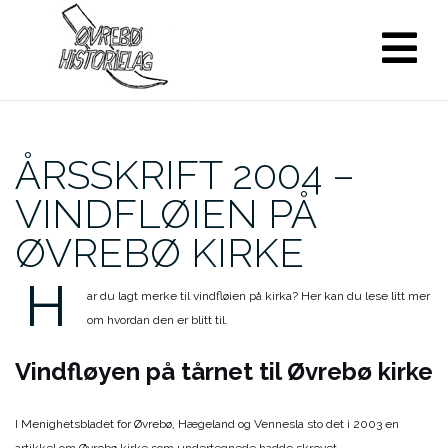
Skip
to
content
ÅRSSKRIFT 2004 –
VINDFLØIEN PÅ
ØVREBØ KIRKE
H
ar du lagt merke til vindfløien på kirka? Her kan du lese litt mer
om hvordan den er blitt til.
Vindfløyen på tårnet til Øvrebø kirke
I Menighetsbladet for Øvrebø, Hægeland og Vennesla sto det i 2003 en