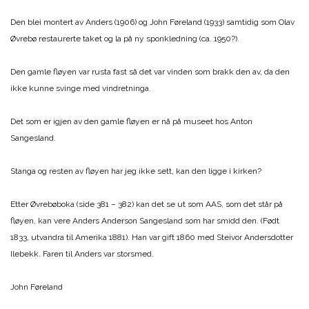
Den blei montert av Anders (1906) og John Føreland (1933) samtidig som Olav
Øvrebø restaurerte taket og la på ny sponkledning (ca. 1950?).
Den gamle fløyen var rusta fast så det var vinden som brakk den av, da den
ikke kunne svinge med vindretninga.
Det som er igjen av den gamle fløyen er nå på museet hos Anton
Sangesland.
Stanga og resten av fløyen har jeg ikke sett, kan den ligge i kirken?
Etter Øvrebøboka (side 381 – 382) kan det se ut som AAS, som det står på
fløyen, kan vere Anders Anderson Sangesland som har smidd den. (Født
1833, utvandra til Amerika 1881). Han var gift 1860 med Steivor Andersdotter
Ilebekk. Faren til Anders var storsmed.
John Føreland