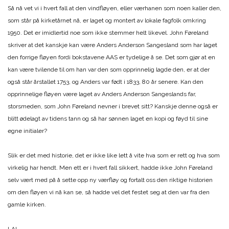
Så nå vet vi i hvert fall at den vindfløyen, eller værhanen som noen kaller den,
som står på kirketårnet nå, er laget og montert av lokale fagfolk omkring
1950. Det er imidlertid noe som ikke stemmer helt likevel. John Føreland
skriver at det kanskje kan være Anders Anderson Sangesland som har laget
den forrige fløyen fordi bokstavene AAS er tydelige å se. Det som gjør at en
kan være tvilende til om han var den som opprinnelig lagde den, er at der
også står årstallet 1753, og Anders var født i 1833, 80 år senere. Kan den
opprinnelige fløyen være laget av Anders Anderson Sangeslands far,
storsmeden, som John Føreland nevner i brevet sitt? Kanskje denne også er
blitt ødelagt av tidens tann og så har sønnen laget en kopi og føyd til sine
egne initialer?
Slik er det med historie, det er ikke like lett å vite hva som er rett og hva som
virkelig har hendt. Men ett er i hvert fall sikkert, hadde ikke John Føreland
selv vært med på å sette opp ny værfløy og fortalt oss den riktige historien
om den fløyen vi nå kan se, så hadde vel det festet seg at den var fra den
gamle kirken.