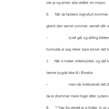
sier ja og amen, alle støtter sin misjon.
6: Når så høstens regnskyll kommer, 
glemt den varme sommer, vannet står 
– lyset går og allting klikker, kje
homsdøl ei seg rikker, bare lenser det h
7: Når vi møter vinterkulden, og det l
denne bygda ikke lå i Øvrebø
– men når kvikksølvet det stiger, 
da ei drømmer mere higer etter sydens
8: ”/”Her fra stedet ei vi flytter. Vi vil 