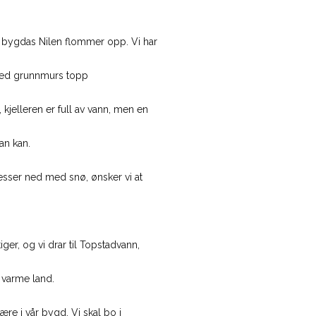
bygdas Nilen flommer opp. Vi har
ved grunnmurs topp
lleren er full av vann, men en
an kan.
esser ned med snø, ønsker vi at
og vi drar til Topstadvann,
 varme land.
være i vår bygd. Vi skal bo i