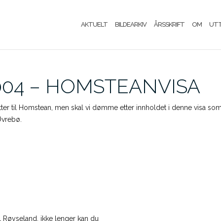
AKTUELT
BILDEARKIV
ÅRSSKRIFT
OM
UT
004 – HOMSTEANVISA
ter til Homstean, men skal vi dømme etter innholdet i denne visa som 
Øvrebø.
l Røyseland, ikke lenger kan du