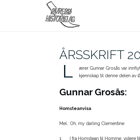
Skip
to
content
ÅRSSKRIFT 2
L
ærer Gunnar Grosås var innflyt
kjennskap til denne delen av 
Gunnar Grosås:
Homsteanvisa
Mel.: Oh, my darling Clementine
1: I fra Homstean til Homme, videre ti