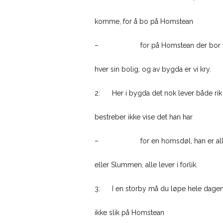
komme, for å bo på Homstean
– for på Homstean der bor vi, und
hver sin bolig, og av bygda er vi kry.
2: Her i bygda det nok lever både rik
bestreber ikke vise det han har
– for en homsdøl, han er allmenn, i
eller Slummen, alle lever i forlik.
3: I en storby må du løpe hele dagen de
ikke slik på Homstean