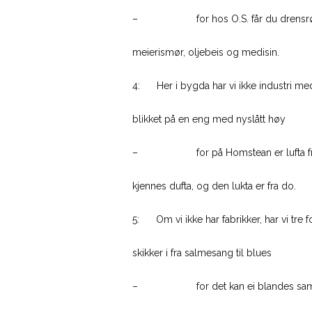
– for hos O.S. får du drensrør, un
meierismør, oljebeis og medisin.
4: Her i bygda har vi ikke industri med 
blikket på en eng med nyslått høy
– for på Homstean er lufta fri f
kjennes dufta, og den lukta er fra do.
5: Om vi ikke har fabrikker, har vi tre
skikker i fra salmesang til blues
– for det kan ei blandes sammen, 