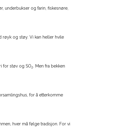
derbukser og farin, fiskesnøre,
røyk og støy. Vi kan heller hvile
or støv og SO
. Men fra bekken
2
 forsamlingshus, for å etterkomme
hver må følge tradisjon. For vi