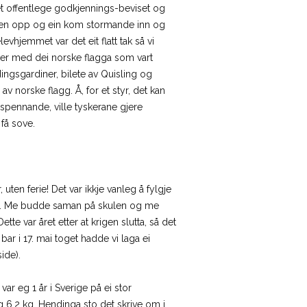
et offentlege godkjennings-beviset og
reven opp og ein kom stormande inn og
levhjemmet var det eit flatt tak så vi
der med dei norske flagga som vart
endingsgardiner, bilete av Quisling og
av norske flagg. Å, for et styr, det kan
g spennande, ville tyskerane gjere
 få sove.
ten ferie! Det var ikkje vanleg å fylgje
godt. Me budde saman på skulen og me
te var året etter at krigen slutta, så det
bar i 17. mai toget hadde vi laga ei
ide).
ar eg 1 år i Sverige på ei stor
og 6,2 kg. Hendinga sto det skrive om i