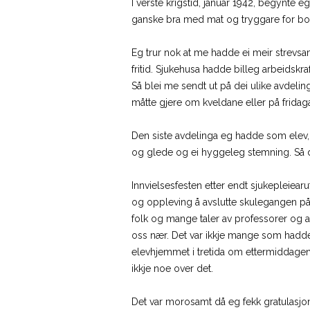
I verste krigstid, januar 1942, begynte eg
ganske bra med mat og tryggare for bo
Eg trur nok at me hadde ei meir strevsa
fritid. Sjukehusa hadde billeg arbeidskra
Så blei me sendt ut på dei ulike avdeli
måtte gjere om kveldane eller på fridaga
Den siste avdelinga eg hadde som elev, 
og glede og ei hyggeleg stemning. Så de
Innvielsesfesten etter endt sjukepleiearu
og oppleving å avslutte skulegangen på 
folk og mange taler av professorer og a
oss nær. Det var ikkje mange som hadde 
elevhjemmet i tretida om ettermiddagen. 
ikkje noe over det.
Det var morosamt då eg fekk gratulasjon