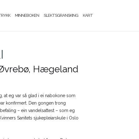
TRYKK
MINNEBOKEN
SLEKTSGRANSKING
KART
I
 i Øvrebø, Hægeland
 eg, at eg var så glad i ei nabokone som
eg var konfirmert. Den gongen trong
befaling – ein vandelsattest – som eg
Kvinners Sanitets sjukepleiarskule i Oslo