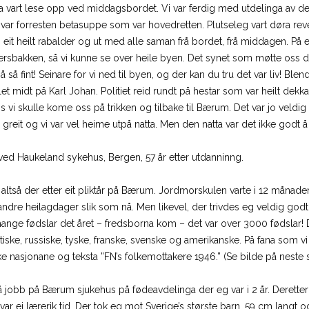
ma vart lese opp ved middagsbordet. Vi var ferdig med utdelinga av d
t var forresten betasuppe som var hovedretten. Plutseleg vart døra 
lei eit heilt rabalder og ut med alle saman frå bordet, frå middagen. På e
ersbakken, så vi kunne se over heile byen. Det synet som møtte oss 
så så fint! Seinare for vi ned til byen, og der kan du tru det var liv! Bl
et midt på Karl Johan. Politiet reid rundt på hestar som var heilt dekka 
is vi skulle kome oss på trikken og tilbake til Bærum. Det var jo veldi
greit og vi var vel heime utpå natta. Men den natta var det ikke godt å
ved Haukeland sykehus, Bergen, 57 år etter utdanninng.
tså der etter eit pliktår på Bærum. Jordmorskulen varte i 12 månader, u
og andre heilagdager slik som nå. Men likevel, der trivdes eg veldig 
mange fødslar det året – fredsborna kom – det var over 3000 fødslar! Det
itiske, russiske, tyske, franske, svenske og amerikanske. På fana som vi 
ke nasjonane og teksta ”FN’s folkemottakere 1946.” (Se bilde på neste s
å jobb på Bærum sjukehus på fødeavdelinga der eg var i 2 år. Deretter v
var ei lærerik tid. Der tok eg mot Sverige’s største barn, 59 cm langt 