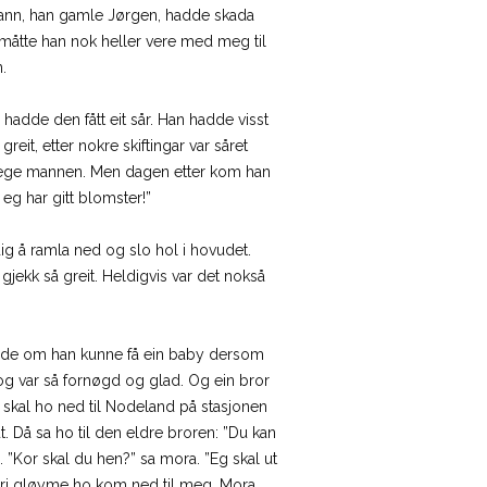
n mann, han gamle Jørgen, hadde skada
 måtte han nok heller vere med meg til
.
hadde den fått eit sår. Han hadde visst
eit, etter nokre skiftingar var såret
kkelege mannen. Men dagen etter kom han
eg har gitt blomster!”
ldig å ramla ned og slo hol i hovudet.
jekk så greit. Heldigvis var det nokså
purde om han kunne få ein baby dersom
og var så fornøgd og glad. Og ein bror
å skal ho ned til Nodeland på stasjonen
gut. Då sa ho til den eldre broren: ”Du kan
. ”Kor skal du hen?” sa mora. ”Eg skal ut
 aldri gløyme ho kom ned til meg. Mora