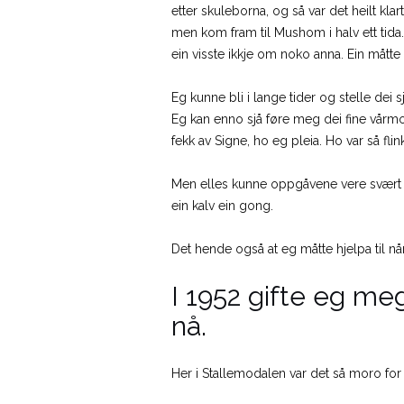
etter skuleborna, og så var det heilt kl
men kom fram til Mushom i halv ett tida. 
ein visste ikkje om noko anna. Ein måtte g
Eg kunne bli i lange tider og stelle dei 
Eg kan enno sjå føre meg dei fine vårmo
fekk av Signe, ho eg pleia. Ho var så fl
Men elles kunne oppgåvene vere svært var
ein kalv ein gong.
Det hende også at eg måtte hjelpa til n
I 1952 gifte eg meg
nå.
Her i Stallemodalen var det så moro for 