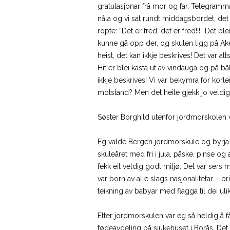
gratulasjonar frå mor og far. Telegram
nåla og vi sat rundt middagsbordet, de
ropte: ”Det er fred, det er fred!!!” Det b
kunne gå opp der, og skulen ligg på Ak
heist, det kan ikkje beskrives! Det var alt
Hitler blei kasta ut av vindauga og på bål
ikkje beskrives! Vi var bekymra for korle
motstand? Men det heile gjekk jo veldig 
Søster Borghild utenfor jordmorskolen 
Eg valde Bergen jordmorskule og byrja al
skuleåret med fri i jula, påske, pinse 
fekk eit veldig godt miljø. Det var sers 
var born av alle slags nasjonalitetar – br
teikning av babyar med flagga til dei uli
Etter jordmorskulen var eg så heldig å f
fødeavdeling på sjukehuset i Borås. Det 