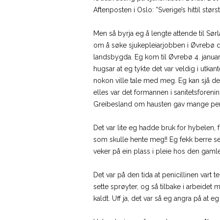
Aftenposten i Oslo: ”Sverige’s hittil størs
Men så byrja eg å lengte attende til Sør
om å søke sjukepleiarjobben i Øvrebø d
landsbygda. Eg kom til Øvrebø 4. januar 1
hugsar at eg tykte det var veldig i ut
nokon ville tale med meg. Eg kan sjå det
elles var det formannen i sanitetsfore
Greibesland om hausten gav mange pe
Det var lite eg hadde bruk for hybelen, 
som skulle hente meg!! Eg fekk berre se
veker på ein plass i pleie hos den gamle
Det var på den tida at penicillinen vart 
sette sprøyter, og så tilbake i arbeidet
kaldt. Uff ja, det var så eg angra på at 