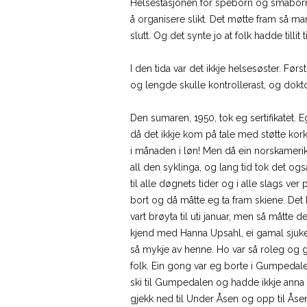
Helsestasjonen for speborn og småborn var
å organisere slikt. Det møtte fram så ma
slutt. Og det synte jo at folk hadde tillit
I den tida var det ikkje helsesøster. Før
og lengde skulle kontrollerast, og dokt
Den sumaren, 1950, tok eg sertifikatet. Eg
då det ikkje kom på tale med støtte kork
i månaden i løn! Men då ein norskamerikan
all den syklinga, og lang tid tok det ogs
til alle døgnets tider og i alle slags ve
bort og då måtte eg ta fram skiene. De
vart brøyta til uti januar, men så måtte 
kjend med Hanna Upsahl, ei gamal sjuke
så mykje av henne. Ho var så roleg og
folk. Ein gong var eg borte i Gumpedal
ski til Gumpedalen og hadde ikkje anna 
gjekk ned til Under Åsen og opp til Åse