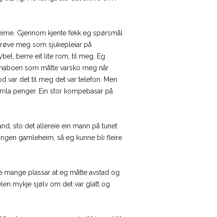
e heime. Gjennom kjente fekk eg spørsmål
 prøve meg som sjukepleiar på
el, berre eit lite rom, til meg. Eg
r naboen som måtte varsko meg når
d var det til meg det var telefon. Men
amla penger. Ein stor kompebasar på
and, sto det allereie ein mann på tunet
ingen gamleheim, så eg kunne bli fleire
ofte mange plassar at eg måtte avstad og
elen mykje sjølv om det var glatt og