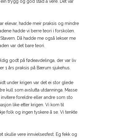
ar ein trygg og god stad å vere. Det var
var elevar, hadde meir praksis og mindre
adene hadde vi berre teori i forskolen.
 i Stavern. Då hadde me også lekser me
den var det bare teori.
dig godt på fødeavdelinga, der var liv
er 1 års praksis på Bærum sjukehus.
idt under krigen var det ei stor glede
tre kull som avslutta utdanninga. Masse
invitere foreldre eller andre som sto
jon like etter krigen. Vi kom til
je folk og ingen tyskere å se. Vi tenkte
 skulle vere innvielsesfest. Eg fekk og