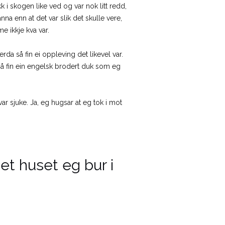
 i skogen like ved og var nok litt redd,
nna enn at det var slik det skulle vere,
e ikkje kva var.
rda så fin ei oppleving det likevel var.
så fin ein engelsk brodert duk som eg
ar sjuke. Ja, eg hugsar at eg tok i mot
et huset eg bur i