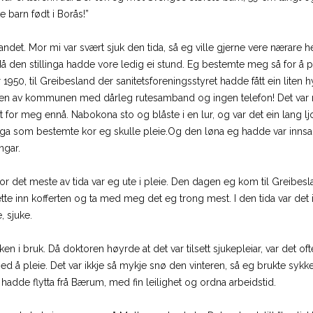
te barn født i Borås!”
landet. Mor mi var svært sjuk den tida, så eg ville gjerne vere nærar
å den stillinga hadde vore ledig ei stund. Eg bestemte meg så for å
950, til Greibesland der sanitetsforeningsstyret hadde fått ein liten hyb
kanten av kommunen med dårleg rutesamband og ingen telefon! Det va
 for meg ennå. Nabokona sto og blåste i en lur, og var det ein lang ljo
ninga som bestemte kor eg skulle pleie.Og den løna eg hadde var inns
ngar.
for det meste av tida var eg ute i pleie. Den dagen eg kom til Greibesl
tte inn kofferten og ta med meg det eg trong mest. I den tida var det 
, sjuke.
teken i bruk. Då doktoren høyrde at det var tilsett sjukepleiar, var det 
 med å pleie. Det var ikkje så mykje snø den vinteren, så eg brukte sykk
eg hadde flytta frå Bærum, med fin leilighet og ordna arbeidstid.