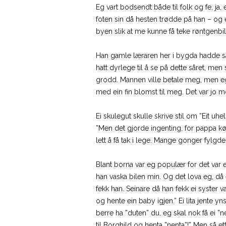
Eg vart bodsendt både til folk og fe, j
foten sin då hesten trødde på han – og 
byen slik at me kunne få teke røntgenbil
Han gamle læraren her i bygda hadde så g
hatt dyrlege til å se på dette såret, men
grodd. Mannen ville betale meg, men eg 
med ein fin blomst til meg. Det var jo m
Ei skulegut skulle skrive stil om ”Eit uh
”Men det gjorde ingenting, for pappa kø
lett å få tak i lege. Mange gonger fylgde 
Blant borna var eg populær for det var
han vaska bilen min. Og det lova eg, då
fekk han. Seinare då han fekk ei syster 
og hente ein baby igjen.” Ei lita jente yn
berre ha ”duten” du, eg skal nok få ei ”n
til Borghild og henta ”nenta”!” Men så e