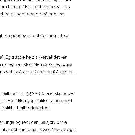
om til meg.” Etter det var det så stas
skal eg bli som deg og då er du sa
. Ein gong som det tok lang tid, sa
. Eg trudde heilt sikkert at det var
i når eg vart stor! Men så kan eg også
er stygt av Asborg (jordmora) å gje bort
eilt fram til 1950 – 60 talet skulle det
et. Ho fekk mykje kritikk då ho opent
likt – heilt forferdeleg!!
tillinga og fekk den. Så sjølv om ei
ut at det kunne gå likevel. Men av og til