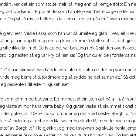
a, endå til var det ein som stolte meir på meg enn på røntgenfoto: Ei
eg vart bodsendt. Eg sa at dersom han ikkje vart betre dagen etter, så
ete. ”Eg vil så mykje heller at du kjem ut og ser på den”, svara mannen
jæv hest, Vesle Lassi, som han var så umåteleg glad i. Ved eit uhell 
 så ringa han opp til meg om eg kunne kome å stelle det. Ja, det gjekk gr
ville ikkje ta i mot. Eg tykte det var betaling nok å sjå den overly
oro, og nesten så eg var kry då han sa: ”Eg trur du er den første dama 
ell”. Og han skreiv at han hadde vore ute og klatra i eit tre og vore uhe
yrde meg berre ut til jordmora og så sydde ho det saman att.” Så det g
eg pasienten dit eller til sjukehuset.
 eg som kom med babyane. Eg minnest at ein liten gut på 4 – 5 år s
 eg visste at mor hans venta baby. Og guten vaska så skummet skvatt 
var det guten sa: ”Det er noko forunderleg rart med søster Borghild. N
skte så inderleg at det var ei lita syster ho skulle få, men det vart ein 
ente” av Borghild.” Ho gjekk til og med i svevnen og skulle henta jente
tter eit par år fekk ho ei syster og då kan du tru ho vart glad. Eg kan