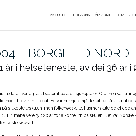
AKTUELT
BILDEARKIV
ÅRSSKRIFT
OM
UT
004 – BORGHILD NORDL
1 år i helseteneste, av dei 36 år
4 års alderen var eg fast bestemt på å bli sjukepleier. Grunnen var, trur
ig høgt, ho var mitt ideal. Eg var hushjelp hjå dei eit par år etter at 
n på sjukepleiarskulen, men folkehøgskule, husmorskule og ei god an
il. Ein måtte vere fylt 20 år for å kome inn på skulen. Det var Norske 
ter første søknad.