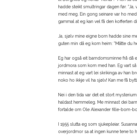
hadde steikt smultringar dagen før. ”Ja, v
med meg. Ein gong seinare var ho med meg
gammal at eg kan vel få den kofferten di
Ja, sjølv mine eigne born hadde sine me
guten min då eg kom heim: ”Måtte du hei
Eg har også eit barndomsminne frå då eg 
jordmora som kom med han. Eg vart så beg
minnast at eg vart lei skrikinga av han 
noko ho ikkje vil ha sjølv! Kan me få byt
Nei i den tida var det eit stort mysteriu
haldast hemmeleg. Me minnast dei barnet
fortalde om Ole Alexander fille-bom-bo
I 1955 slutta eg som sjukepleiar. Susanna
overjordmor sa at ingen kunne tene to her