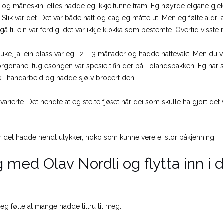
art og måneskin, elles hadde eg ikkje funne fram. Eg høyrde elgane gjekk
Slik var det. Det var både natt og dag eg måtte ut. Men eg følte aldri a
å til ein var ferdig, det var ikkje klokka som bestemte. Overtid visste m
sjuke, ja, ein plass var eg i 2 – 3 månader og hadde nattevakt! Men du ve
rgonane, fuglesongen var spesielt fin der på Lolandsbakken. Eg har 
ink i handarbeid og hadde sjølv brodert den.
ierte. Det hendte at eg stelte fjøset når dei som skulle ha gjort det v
år det hadde hendt ulykker, noko som kunne vere ei stor påkjenning.
 med Olav Nordli og flytta inn i d
eg følte at mange hadde tiltru til meg.