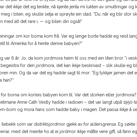
ar det ikkje det eg tenkte, nå kjente jenta mi lukten av smultringar og k
 i bilen, eg skulle setja ei sprøyte ein stad. ”Du, når eg blir stor 
n med alt det rare i, — og bilen din også!”
iningar om kor borna kom frå. Var eg lenge borte hadde eg reist langt
lt til Amerika for å hente denne babyen?”
var 6 år: Jo, da kom jordmora heim til oss med ein liten bror ”i veska”
eistra for den jordmora, det kan ikkje beskrivast – slik skulle eg bl
broren min. Og da var det eg hadde sagt til mor: ”Eg tykkjer jamen det 
ta han?”
m for borna om korleis babyen kom til. Var det storken eller jordmora? H
imane Anne Cath Vestly hadde i radioen – det var langt utpå 1950-tal
m-bom og mora hans som hadde baby i magen. Det passa ikkje å seie s
 Ilebekk som var distriktsjordmor gjekk av for aldersgrensa. Eg søkte s
rar, med det meinte ho at ei jordmor ikkje måtte vere gift, så fann eg 