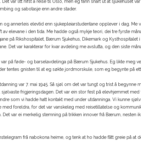
. Det var litt nifst å reise til Oslo, men eg fann snart ut at sjukehuset v
mbing og sabotasje enn andre stader.
m og annerleis elevtid enn sjukepleiarstudentane opplever i dag. Me 
ft av elevane i den tida. Me hadde også mykje teori, dei tre fyrste mån
ngane på Rikshospitalet, Bærum Sjukehus, Dikemark og Kysthospitalet
ne. Det var karakterar for kvar avdeling me avslutta, og den siste måna
var på føde- og barselavdelinga på Bærum Sjukehus. Eg likte meg vel
r tentes gnisten til at eg søkte jordmorskule, som eg begynte på ett
tdanning var 7. mai 1945. Så sjøl om det var tungt og trist å begynne m
sjølvaste frigjeringsdagen. Det var ein stor fest på elevhjemmet med 
ndre som vi hadde hatt kontakt med under utdanninga. Vi kunne sjølv 
med foreldra, for det var vanskeleg med reisetillatelse og kommunikas
Det var ei merkelig stemning på trikken innover frå Bærum, nesten ikk
stelegram frå nabokona heime, og tenk at ho hadde fått greie på at det