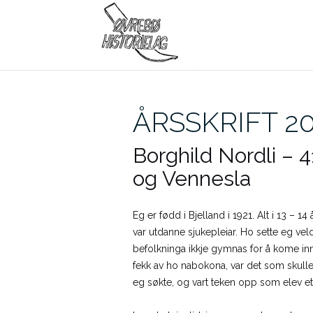
Skip
to
content
ÅRSSKRIFT 2
Borghild Nordli – 4
og Vennesla
Eg er fødd i Bjelland i 1921. Alt i 13 – 1
var utdanne sjukepleiar. Ho sette eg veld
befolkninga ikkje gymnas for å kome in
fekk av ho nabokona, var det som skulle t
eg søkte, og vart teken opp som elev et