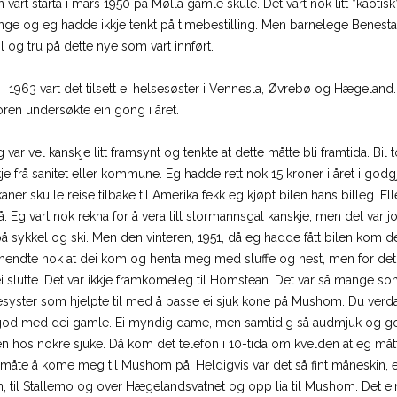
t starta i mars 1950 på Mølla gamle skule. Det vart nok litt ”kaotisk” 
nge og eg hadde ikkje tenkt på timebestilling. Men barnelege Benestad 
 til og tru på dette nye som vart innført.
st i 1963 vart det tilsett ei helsesøster i Vennesla, Øvrebø og Hægeland.
oren undersøkte ein gong i året.
 var vel kanskje litt framsynt og tenkte at dette måtte bli framtida. Bil
je frå sanitet eller kommune. Eg hadde rett nok 15 kroner i året i god
er skulle reise tilbake til Amerika fekk eg kjøpt bilen hans billeg. El
å. Eg vart nok rekna for å vera litt stormannsgal kanskje, men det var j
r på sykkel og ski. Men den vinteren, 1951, då eg hadde fått bilen kom 
t hendte nok at dei kom og henta meg med sluffe og hest, men for de
dei slutte. Det var ikkje framkomeleg til Homstean. Det var så mange so
syster som hjelpte til med å passe ei sjuk kone på Mushom. Du verda
 god med dei gamle. Ei myndig dame, men samtidig så audmjuk og god
en hos nokre sjuke. Då kom det telefon i 10-tida om kvelden at eg må
måte å kome meg til Mushom på. Heldigvis var det så fint måneskin, e
n, til Stallemo og over Hægelandsvatnet og opp lia til Mushom. Det ei