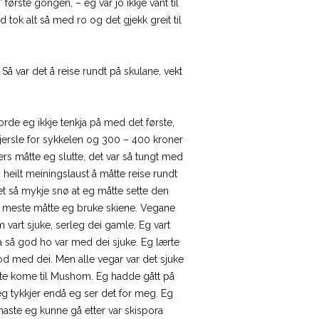
første gongen, – eg var jo ikkje vant til
tok alt så med ro og det gjekk greit til
 Så var det å reise rundt på skulane, vekt
 torde eg ikkje tenkja på med det første,
gjersle for sykkelen og 300 – 400 kroner
lers måtte eg slutte, det var så tungt med
o heilt meiningslaust å måtte reise rundt
det så mykje snø at eg måtte sette den
t meste måtte eg bruke skiene. Vegane
m vart sjuke, serleg dei gamle. Eg vart
 så god ho var med dei sjuke. Eg lærte
 med dei. Men alle vegar var det sjuke
tte kome til Mushom. Eg hadde gått på
g tykkjer endå eg ser det for meg. Eg
naste eg kunne gå etter var skispora