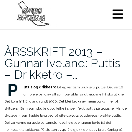
Skip
to
content
ÅRSSKRIFT 2013 –
Gunnar Iveland: Puttis
– Drikketro –…
P
uttis og drikketro
Då eg var barn brukte vi puttis. Det var 10
cm breie band av ull som ble vikla rundt leggane frå sko til kne.
Det kom fr¨å England rundt 1900. Det blei bruka av menn og kvinner på
skituerar. Barn som skulle ut og leike i snøen fekk puttis på leggane. Mange
skulebarn som hadde lang veg på ofte ubrøyta bygdevegar brukte puttis.
Dei var varme og gode og samstundes heldt dei snøen borte frå dei
heimestikka sokkane. På slutten av 40-åra gjekk dei ut av bruk. Omlag på