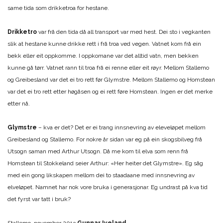
same tida som drikketroa for hestane.
Drikketro
var frå den tida då all transport var med hest. Dei sto i vegkanten
slik at hestane kunne drikke rett i frå troa ved vegen. Vatnet kom frå ein
bekk eller eit oppkomme. I oppkomane var det alltid vatn, men bekken
kunne gå tørr. Vatnet rann til troa frå ei renne eller eit røyr. Mellom Stallemo
og Greibesland var det ei tro rett før Glymstre. Mellom Stallemo og Homstean
var det ei tro rett etter høgåsen og ei rett føre Homstean. Ingen er det merke
etter nå.
Glymstre
– kva er det? Det er ei trang innsnevring av eleveløpet mellom
Greibesland og Stallemo. For nokre år sidan var eg på ein skogsbilveg frå
Utsogn saman med Arthur Utsogn. Då me kom til elva som renn frå
Homstean til Stokkeland seier Arthur: «Her heiter det Glymstre». Eg såg
med ein gong likskapen mellom dei to staadaane med innsnevring av
elveløpet. Namnet har nok vore bruka i generasjonar. Eg undrast på kva tid
det fyrst var tatt i bruk?