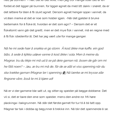
helt på bunnen? – Nei, det er det ikke, men jeg tror mange tider det er en
fordel at det ligger på bunnen, for ligger agnet da med litt slakk i snøret, da er
det lettere for ålen å få slukt agnet. Dersom agnet henger oppe i vannet, da
vil ålen merke at det er noe som holder igjen. -Når det gjelder å bruke
beitemakk for å fiske ål, hvordan er det som agn? – Dersom det er et
fisketomt vann går det greitt, men er det mye fisk i vannet, må en regne med
å få fisk istedenfor ål. Det har jeg vært ute for mange ganger.
Nå he mi sede hær å snakka ei go stonn. Å kost åkke mæ kaffe, ein god
blås, å sede å kjikka udøve vanne å kost åkke i sola. Men å meine du
Magnar, tru du ikkje mi må ud å se på deie garnan nå, åssen de går om mi
he fått noen? – Jøu, æ tru mi må de, får de æ allti ei viss spenning når du
ska trække garnan (Magnar ler i spenning.
Ø:
Nå tænke æ mi krysse alle
fingrane våre, åsså te mi å kjøre ud!
Nå er vi der garnene ble satt ut, og sitter og speider på begge dobbene. Det
vil si, det er bare den ene som speider, mens den andre ror. Mi høre
plaskinga i bakgrunnen. Nå står det første garnet for tur til å bli tatt opp.
Magnar tar tak i dobba og begynner å trekke inn. Nå blir det spennende å se.