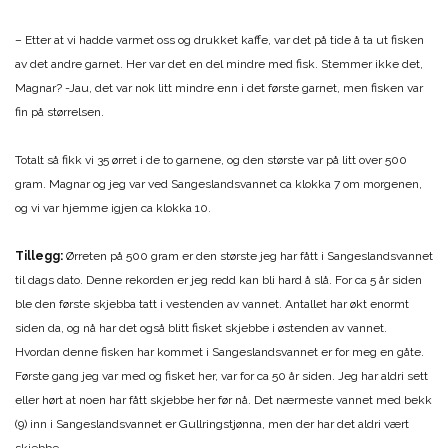
– Etter at vi hadde varmet oss og drukket kaffe, var det på tide å ta ut fisken
av det andre garnet. Her var det en del mindre med fisk. Stemmer ikke det,
Magnar? -Jau, det var nok litt mindre enn i det første garnet, men fisken var
fin på størrelsen.
Totalt så fikk vi 35 ørret i de to garnene, og den største var på litt over 500
gram. Magnar og jeg var ved Sangeslandsvannet ca klokka 7 om morgenen,
og vi var hjemme igjen ca klokka 10.
Tillegg:
Ørreten på 500 gram er den største jeg har fått i Sangeslandsvannet
til dags dato. Denne rekorden er jeg redd kan bli hard å slå. For ca 5 år siden
ble den første skjebba tatt i vestenden av vannet. Antallet har økt enormt
siden da, og nå har det også blitt fisket skjebbe i østenden av vannet.
Hvordan denne fisken har kommet i Sangeslandsvannet er for meg en gåte.
Første gang jeg var med og fisket her, var for ca 50 år siden. Jeg har aldri sett
eller hørt at noen har fått skjebbe her før nå. Det nærmeste vannet med bekk
(9) inn i Sangeslandsvannet er Gullringstjønna, men der har det aldri vært