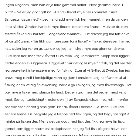
ingen ungdom, men han er jo ikke gammel heller. -Hvor gammel har du
blitt? – Nå er jeg godt fylt 60! -Har du fisket mye her i området rundt
Sangeslandsvannet? – Jeg har dradd mye fisk her i vannet, men da var den
ikke så stor. Ørreten har blitt mye finere i de senere årene. -Husker du den
største fisken du har fått i Sangeslandsvannet? – De største jeg har fått er vel
på ca 300gram. -Når fikk du interessen for å fiske? – Fiskeinteressen har jeg
hatt siden jeg var en guttunge, og jeg har fisket mye opp gjennom årene.
Ikke bare her, men før vi flyttet til Øvrebø. Jeg kommer fra Klepp som ligger i
nedre enden av Oggevatn. I Oggevatn var det også mye fin fisk, og det var der
jeg begynte å interessere meg for fisking. Etter at vi flyttet til Øvrebø, har jeg
prøvd meg rundt i forskjellige vann og tjern i området. Jeg har funnet ut at
fisking er en veldig fin avkobling, både å gå i skogen, og med fiskestanga. Det
ble mye å fiske med stanga fra land. Det er i grunnen det jeg er mest vant
med. Særlig fluefisking! -I østenden (3) av Sangeslandsvannet, rett innenfor
badeplassen er det 3 små tjern. Har du fisket i disse? – Ja, men ikke i de
senere årene. Da begynte jeg å trappe ned fiskingen, og det begynte også å
minke på fisken der. Mens det var godt med fisk der, fikk jeg mye fin fisk. I
tjernet som ligger nærmest badeplassen har jeg fått fisk på godt halvkiloen.