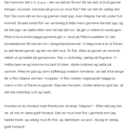
Der kommer det 1-2-3-4-5 – der var det en fin en! Nå ser det ut til at garnet
henger i bunnen, kanskje på grunn av mye fisk? Der var det en veldig stor
fisk! Der kom det en torv og greiner med opp, men Magnar har alt under full
kontroll. Eksakt antall fisk var vanskelig å telle mens garnene ble tatt opp, og
de ble lagt i en bøtte etter som de ble tatt inn. Så går vi videre til neste garn.
Etter å ha trukket begge garnene går vi i land på Pråmhusodden (7), der
hovedbekken (8) renner inn i Sangeslandsvannet. Vi begynner å ta ut fisken
av det første garnet, og der var det mye, fin fisk. Etter at garnet var rensket,
rettet ut og trædd på garnpinnen, frøs vi skikkelig, særlig på fingrene. Vi
måtte bare se og komme oss bort til bilen, starte motoren og sette på
varmen. Med en god og varm kaffekopp mellom hendene, var det ikke lenge
før vi fikk tilbake varmen i kroppen. Vi fikk nesten neglesprett begge to,
mens vi tok ut fisken av garnet. Sola den forsvant, vinden økte en god del, så
det ble ordentlig surt og kaldt.
Hvordan er du fornøyd med fisketuren så langt, Magnar? – Etter det jeg kan
se, så må mi være godt fornøyd. Det var mye mer fisk i garnene enn jeg
hadde trodd, og veldig mye fin fisk, og størrelsen var jevn. Så jeg er veldig
godt fornøyd!