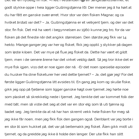
Det var en nydelig fin fisk.
–
Helt i vestenden
(5)
av Sangeslandsvannet, et
godt stykke oppe i heia ligger Gullringstjønna (6). Der mener jeg å ha hørt at
du har fått en ganske svær ørret. Hvor stor var den fisken Magnar, og ca
hvilket årstall var det? – Ja, Gullringstjønna er et velkjent tjern, og der var det
stor, fin fisk. Det må ha vært i begynnelsen av 1960 kunne jeg tro, for da var
fisken på det fineste når det angikk størrelsen. Den største jeg fikk var 14
hekto. Mange ganger jeg var her og fisket, fikk jeg opptil 3 stykker på dagen
som løste kiloen. Det var mye på flue jeg fisket da. Dette har vært et gildt
tjern, men i de senere årene har det virket veldig dødt. Så jeg tror ikke det er
mye fisk igjen, viss det er noe igjen der nå. -Er det noen spesielle episoder
du husker fra dine fisketurer her ved dette tjernet? – Ja, det gjør jeg! For det
første ligger Gullringstjønna litt avsides til. En gang jeg kom og skulle fiske,
gikk jeg opp på fjellene som ligger ganske høgt over tjernet Jeg hørte noe
som plasket så skrekkelig nede i tjernet. Jeg tenkte det var kommet folk der
med båt, men så viste det seg at det var en stor elg som lå uti tjønna og
badet seg. Jeg tenkte da at nå har han skremt vekk hele fisken for meg så
jeg ikke får noen, men jeg fikk fisk den gangen også. Deriblant var jeg borte i
en stor ål som hukket på, det var på beitemakk jeg fisket. Ålen gikk midt uti
tjernet, og da greidde jeg ikke å holde den lenger. Der ute fikk han slitt