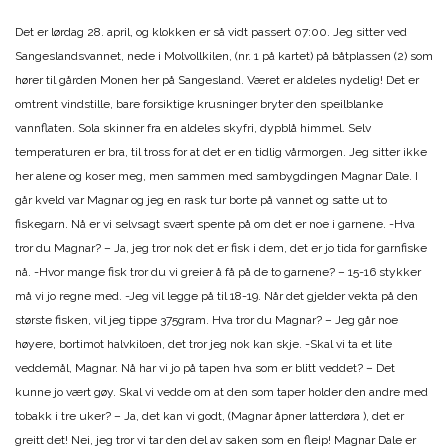
Det er lørdag 28. april, og klokken er så vidt passert 07:00. Jeg sitter ved
Sangeslandsvannet, nede i Molvollkilen, (nr. 1 på kartet) på båtplassen (2) som
hører til gården Monen her på Sangesland. Været er aldeles nydelig! Det er
omtrent vindstille, bare forsiktige krusninger bryter den speilblanke
vannflaten. Sola skinner fra en aldeles skyfri, dypblå himmel. Selv
temperaturen er bra, til tross for at det er en tidlig vårmorgen. Jeg sitter ikke
her alene og koser meg, men sammen med sambygdingen Magnar Dale. I
går kveld var Magnar og jeg en rask tur borte på vannet og satte ut to
fiskegarn. Nå er vi selvsagt svært spente på om det er noe i garnene. -Hva
tror du Magnar? – Ja, jeg tror nok det er fisk i dem, det er jo tida for garnfiske
nå. -Hvor mange fisk tror du vi greier å få på de to garnene? – 15-16 stykker
må vi jo regne med. -Jeg vil legge på til 18-19. Når det gjelder vekta på den
største fisken, vil jeg tippe 375gram. Hva tror du Magnar? – Jeg går noe
høyere, bortimot halvkiloen, det tror jeg nok kan skje. -Skal vi ta et lite
veddemål, Magnar. Nå har vi jo på tapen hva som er blitt veddet? – Det
kunne jo vært gøy. Skal vi vedde om at den som taper holder den andre med
tobakk i tre uker? – Ja, det kan vi godt, (Magnar åpner latterdøra ), det er
greitt det! Nei, jeg tror vi tar den del av saken som en fleip! Magnar Dale er