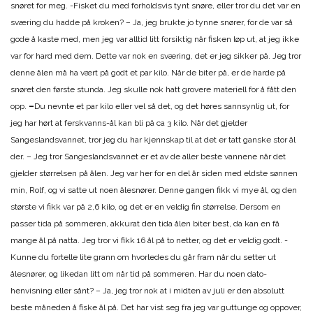
snøret for meg. -Fisket du med forholdsvis tynt snøre, eller tror du det var en
sværing du hadde på kroken? – Ja, jeg brukte jo tynne snører, for de var så
gode å kaste med, men jeg var alltid litt forsiktig når fisken løp ut, at jeg ikke
var for hard med dem. Dette var nok en sværing, det er jeg sikker på. Jeg tror
denne ålen må ha vært på godt et par kilo. Når de biter på, er de harde på
snøret den første stunda. Jeg skulle nok hatt grovere materiell for å fått den
opp.
–
Du nevnte et par kilo eller vel så det, og det høres sannsynlig ut, for
jeg har hørt at ferskvanns-ål kan bli på ca 3 kilo. Når det gjelder
Sangeslandsvannet, tror jeg du har kjennskap til at det er tatt ganske stor ål
der. – Jeg tror Sangeslandsvannet er et av de aller beste vannene når det
gjelder størrelsen på ålen. Jeg var her for en del år siden med eldste sønnen
min, Rolf, og vi satte ut noen ålesnører. Denne gangen fikk vi mye ål, og den
største vi fikk var på 2,6 kilo, og det er en veldig fin størrelse. Dersom en
passer tida på sommeren, akkurat den tida ålen biter best, da kan en få
mange ål på natta. Jeg tror vi fikk 16 ål på to netter, og det er veldig godt. -
Kunne du fortelle lite grann om hvorledes du går fram når du setter ut
ålesnører, og likedan litt om når tid på sommeren. Har du noen dato-
henvisning eller sånt? – Ja, jeg tror nok at i midten av juli er den absolutt
beste måneden å fiske ål på. Det har vist seg fra jeg var guttunge og oppover,