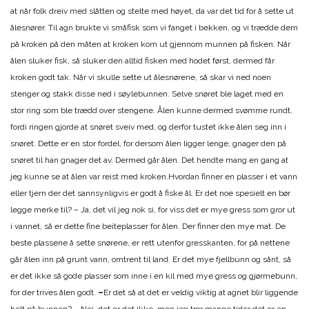
at når folk dreiv med slåtten og stelte med høyet, da var det tid for å sette ut
ålesnører. Til agn brukte vi småfisk som vi fanget i bekken, og vi trædde dem
på kroken på den måten at kroken kom ut gjennom munnen på fisken. Når
ålen sluker fisk, så sluker den alltid fisken med hodet først, dermed får
kroken godt tak. Når vi skulle sette ut ålesnørene, så skar vi ned noen
stenger og stakk disse ned i søylebunnen. Selve snøret ble laget med en
stor ring som ble trædd over stengene. Ålen kunne dermed svømme rundt,
fordi ringen gjorde at snøret sveiv med, og derfor tustet ikke ålen seg inn i
snøret. Dette er en stor fordel, for dersom ålen ligger lenge, gnager den på
snøret til han gnager det av. Dermed går ålen. Det hendte mang en gang at
jeg kunne se at ålen var reist med kroken.Hvordan finner en plasser i et vann
eller tjern der det sannsynligvis er godt å fiske ål. Er det noe spesielt en bør
legge merke til? – Ja, det vil jeg nok si, for viss det er mye gress som gror ut
i vannet, så er dette fine beiteplasser for ålen. Der finner den mye mat. De
beste plassene å sette snørene, er rett utenfor gresskanten, for på nettene
går ålen inn på grunt vann, omtrent til land. Er det mye fjellbunn og sånt, så
er det ikke så gode plasser som inne i en kil med mye gress og gjørmebunn,
for der trives ålen godt.
–
Er det så at det er veldig viktig at agnet blir liggende