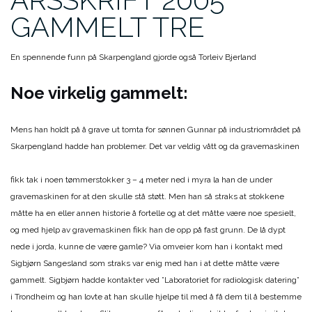
GAMMELT TRE
En spennende funn på Skarpengland gjorde også Torleiv Bjerland
Noe virkelig gammelt:
Mens han holdt på å grave ut tomta for sønnen Gunnar på industriområdet på
Skarpengland hadde han problemer. Det var veldig vått og da gravemaskinen
fikk tak i noen tømmerstokker 3 – 4 meter ned i myra la han de under
gravemaskinen for at den skulle stå støtt. Men han så straks at stokkene
måtte ha en eller annen historie å fortelle og at det måtte være noe spesielt,
og med hjelp av gravemaskinen fikk han de opp på fast grunn. De lå dypt
nede i jorda, kunne de være gamle? Via omveier kom han i kontakt med
Sigbjørn Sangesland som straks var enig med han i at dette måtte være
gammelt. Sigbjørn hadde kontakter ved ”Laboratoriet for radiologisk datering”
i Trondheim og han lovte at han skulle hjelpe til med å få dem til å bestemme