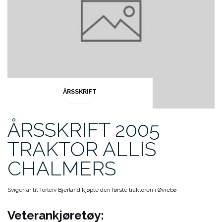
ÅRSSKRIFT
ÅRSSKRIFT 2005
TRAKTOR ALLIS
CHALMERS
Svigerfar til Torleiv Bjerland kjøpte den første traktoren i Øvrebø
Veterankjøretøy: