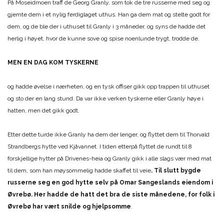
På Moseidmoen traff de Georg Granly, som tok de tre russerne med seg og
gjemte dem i et nylig ferdiglaget uthus. Han ga dem mat og stelte godt for
dem, og de ble der i uthuset til Granly i 3 måneder, og syns de hadde det
herlig i høyet, hvor de kunne sove og spise noenlunde trygt, trodde de.
MEN EN DAG KOM TYSKERNE
og hadde øvelse i nærheten, og en tysk offiser gikk opp trappen til uthuset
og sto der en lang stund. Da var ikke verken tyskerne eller Granly høye i
hatten, men det gikk godt.
Etter dette turde ikke Granly ha dem der lenger, og flyttet dem til Thorvald
Strandbergs hytte ved Kjåvannet. I tiden etterpå flyttet de rundt til 8
forskjellige hytter på Drivenes-heia og Granly gikk i alle slags vær med mat
til dem, som han møysommelig hadde skaffet til veie
. Til slutt bygde
russerne seg en god hytte selv på Omar Sangeslands eiendom i
Øvrebø. Her hadde de hatt det bra de siste månedene, for folk i
Øvrebø har vært snilde og hjelpsomme
.