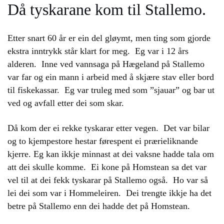
Då tyskarane kom til Stallemo.
E
tter snart 60 år er ein del gløymt, men ting som gjorde
ekstra inntrykk står klart for meg. Eg var i 12 års
alderen. Inne ved vannsaga på Hægeland på Stallemo
var far og ein mann i arbeid med å skjære stav eller bord
til fiskekassar. Eg var truleg med som ”sjauar” og bar ut
ved og avfall etter dei som skar.
Då kom der ei rekke tyskarar etter vegen. Det var bilar
og to kjempestore hestar førespent ei prærieliknande
kjerre. Eg kan ikkje minnast at dei vaksne hadde tala om
att dei skulle komme. Ei kone på Homstean sa det var
vel til at dei fekk tyskarar på Stallemo også. Ho var så
lei dei som var i Hommeleiren. Dei trengte ikkje ha det
betre på Stallemo enn dei hadde det på Homstean.