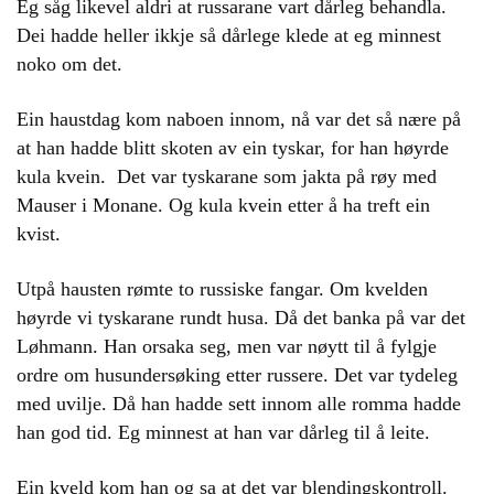
Eg såg likevel aldri at russarane vart dårleg behandla.
Dei hadde heller ikkje så dårlege klede at eg minnest
noko om det.
Ein haustdag kom naboen innom, nå var det så nære på
at han hadde blitt skoten av ein tyskar, for han høyrde
kula kvein. Det var tyskarane som jakta på røy med
Mauser i Monane. Og kula kvein etter å ha treft ein
kvist.
Utpå hausten rømte to russiske fangar. Om kvelden
høyrde vi tyskarane rundt husa. Då det banka på var det
Løhmann. Han orsaka seg, men var nøytt til å fylgje
ordre om husundersøking etter russere. Det var tydeleg
med uvilje. Då han hadde sett innom alle romma hadde
han god tid. Eg minnest at han var dårleg til å leite.
Ein kveld kom han og sa at det var blendingskontroll.