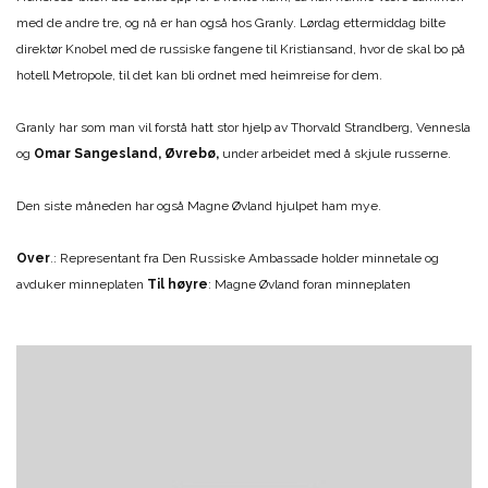
med de andre tre, og nå er han også hos Granly. Lørdag ettermiddag bilte
direktør Knobel med de russiske fangene til Kristiansand, hvor de skal bo på
hotell Metropole, til det kan bli ordnet med heimreise for dem.
Granly har som man vil forstå hatt stor hjelp av Thorvald Strandberg, Vennesla
og
Omar Sangesland, Øvrebø,
under arbeidet med å skjule russerne.
Den siste måneden har også Magne Øvland hjulpet ham mye.
Over
.: Representant fra Den Russiske Ambassade holder minnetale og
avduker minneplaten
Til høyre
: Magne Øvland foran minneplaten