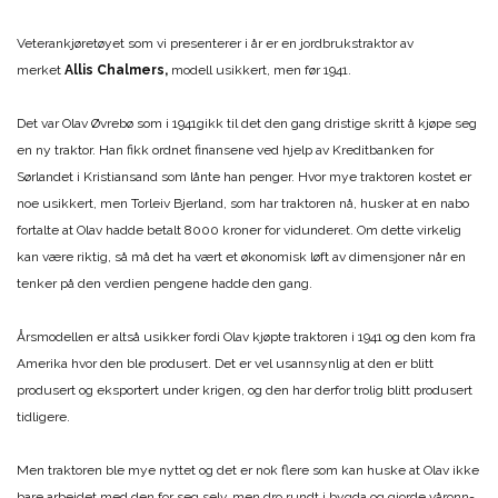
Veterankjøretøyet som vi presenterer i år er en jordbrukstraktor av
merket
Allis Chalmers,
modell usikkert, men før 1941.
Det var Olav Øvrebø som i 1941gikk til det den gang dristige skritt å kjøpe seg
en ny traktor. Han fikk ordnet finansene ved hjelp av Kreditbanken for
Sørlandet i Kristiansand som lånte han penger. Hvor mye traktoren kostet er
noe usikkert, men Torleiv Bjerland, som har traktoren nå, husker at en nabo
fortalte at Olav hadde betalt 8000 kroner for vidunderet. Om dette virkelig
kan være riktig, så må det ha vært et økonomisk løft av dimensjoner når en
tenker på den verdien pengene hadde den gang.
Årsmodellen er altså usikker fordi Olav kjøpte traktoren i 1941 og den kom fra
Amerika hvor den ble produsert. Det er vel usannsynlig at den er blitt
produsert og eksportert under krigen, og den har derfor trolig blitt produsert
tidligere.
Men traktoren ble mye nyttet og det er nok flere som kan huske at Olav ikke
bare arbeidet med den for seg selv, men dro rundt i bygda og gjorde våronn-