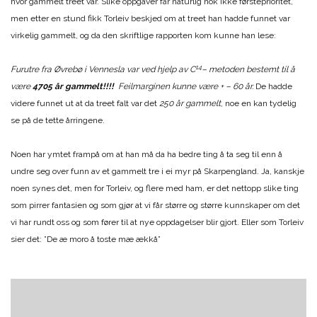
hvor gammelt treet var. Slike oppgaver får naturlig nok ikke førsteprioritet,
men etter en stund fikk Torleiv beskjed om at treet han hadde funnet var
virkelig gammelt, og da den skriftlige rapporten kom kunne han lese:
14
Furutre fra Øvrebø i Vennesla var ved hjelp av C
– metoden bestemt til å
være
4705 år gammelt!!!!
Feilmarginen kunne være + – 60 år.
De hadde
videre funnet ut at da treet falt var det
250 år gammelt
, noe en kan tydelig
se på de tette årringene.
Noen har ymtet frampå om at han må da ha bedre ting å ta seg til enn å
undre seg over funn av et gammelt tre i ei myr på Skarpengland. Ja, kanskje
noen synes det, men for Torleiv, og flere med ham, er det nettopp slike ting
som pirrer fantasien og som gjør at vi får større og større kunnskaper om det
vi har rundt oss og som fører til at nye oppdagelser blir gjort. Eller som Torleiv
sier det: ”De æ moro å toste mæ ækkå”