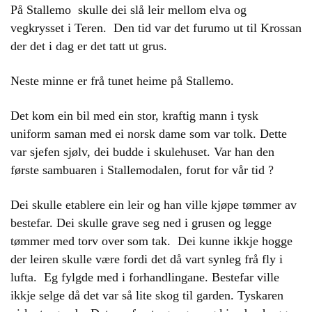
På Stallemo skulle dei slå leir mellom elva og
vegkrysset i Teren. Den tid var det furumo ut til Krossan
der det i dag er det tatt ut grus.
Neste minne er frå tunet heime på Stallemo.
Det kom ein bil med ein stor, kraftig mann i tysk
uniform saman med ei norsk dame som var tolk. Dette
var sjefen sjølv, dei budde i skulehuset. Var han den
første sambuaren i Stallemodalen, forut for vår tid ?
Dei skulle etablere ein leir og han ville kjøpe tømmer av
bestefar. Dei skulle grave seg ned i grusen og legge
tømmer med torv over som tak. Dei kunne ikkje hogge
der leiren skulle være fordi det då vart synleg frå fly i
lufta. Eg fylgde med i forhandlingane. Bestefar ville
ikkje selge då det var så lite skog til garden. Tyskaren