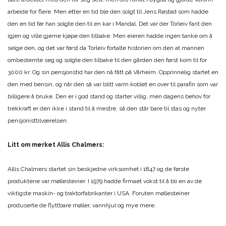
arbeide for flere. Men etter en tid ble den solgt til Jens Røstad som hadde
den en tid før han solgte den til en kar i Mandal. Det var der Torleiv fant den
igjen og ville gjerne kjøpe den tilbake. Men eieren hadde ingen tanke om å
selge den, og det var først da Torleiv fortalte historien om den at mannen
ombestemte seg og solgte den tilbake til den gården den først kom til for
3000 kr. Og sin pensjonstid har den nå fått på Vårheim. Opprinnelig startet en
den med bensin, og når den så var blitt varm koblet en over til parafin som var
billigere å bruke. Den er i god stand og starter villig, men dagens behov for
trekkraft er den ikke i stand til å mestre, så den står bare til stas og nyter
pensjonisttilværelsen.
Litt om merket Allis Chalmers:
Allis Chalmers startet sin beskjedne virksomhet i 1847 og de første
produktene var møllesteiner. I 1979 hadde firmaet vokst til å bli en av de
viktigste maskin- og traktorfabrikanter i USA. Foruten møllesteiner
produserte de flyttbare møller, vannhjul og mye mere.