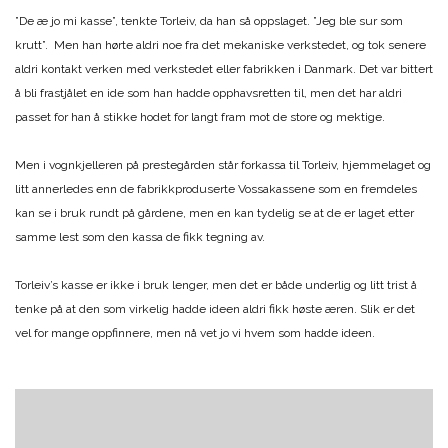
”De æ jo mi kasse”, tenkte Torleiv, da han så oppslaget. ”Jeg ble sur som
krutt”. Men han hørte aldri noe fra det mekaniske verkstedet, og tok senere
aldri kontakt verken med verkstedet eller fabrikken i Danmark. Det var bittert
å bli frastjålet en ide som han hadde opphavsretten til, men det har aldri
passet for han å stikke hodet for langt fram mot de store og mektige.
Men i vognkjelleren på prestegården står forkassa til Torleiv, hjemmelaget og
litt annerledes enn de fabrikkproduserte Vossakassene som en fremdeles
kan se i bruk rundt på gårdene, men en kan tydelig se at de er laget etter
samme lest som den kassa de fikk tegning av.
Torleiv’s kasse er ikke i bruk lenger, men det er både underlig og litt trist å
tenke på at den som virkelig hadde ideen aldri fikk høste æren. Slik er det
vel for mange oppfinnere, men nå vet jo vi hvem som hadde ideen.