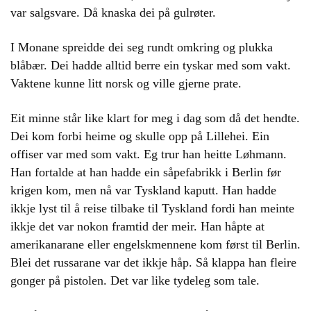
var salgsvare. Då knaska dei på gulrøter.
I Monane spreidde dei seg rundt omkring og plukka
blåbær. Dei hadde alltid berre ein tyskar med som vakt.
Vaktene kunne litt norsk og ville gjerne prate.
Eit minne står like klart for meg i dag som då det hendte.
Dei kom forbi heime og skulle opp på Lillehei. Ein
offiser var med som vakt. Eg trur han heitte Løhmann.
Han fortalde at han hadde ein såpefabrikk i Berlin før
krigen kom, men nå var Tyskland kaputt. Han hadde
ikkje lyst til å reise tilbake til Tyskland fordi han meinte
ikkje det var nokon framtid der meir. Han håpte at
amerikanarane eller engelskmennene kom først til Berlin.
Blei det russarane var det ikkje håp. Så klappa han fleire
gonger på pistolen. Det var like tydeleg som tale.