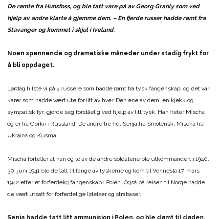
De rømte fra Hunsfoss, og ble tatt vare på av Georg Granly som ved
hjelp av andre klarte å gjemme dem. – En fjerde russer hadde rømt fra
Stavanger og kommet i skjul i Iveland.
Noen spennende og dramatiske måneder under stadig frykt for
å bli oppdaget.
Lørdag hilste vi på 4 russere som hadde rømt fra tysk fangenskap, og det var
karer som hadde vært ute for litt av hver. Den ene av dem, en kjekk og
sympatisk fyr, gjorde seg forståelig ved hjelp av litt tysk. Han heter Mischa
og er fra Gorkii i Russland. De andre tre het Senja fra Smolensk, Mischa fra
Ukraina og Kusma.
Mischa forteller at han og to av de andre soldatene ble utkommandert i 1940.
30. juni 1941 ble de tatt til fange av tyskerne og kom til Vennesla 17. mars
1942 etter et forferdelig fangenskap i Polen. Også på reisen til Norge hadde
de vært utsatt for forferdelige lidelser og strabaser.
Senja hadde tatt litt ammunisjon i Polen, og ble dømt til døden,