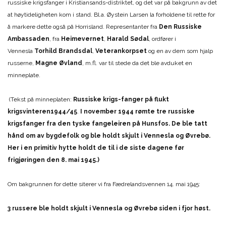
russiske krigsfanger i Kristiansands-distriktet, og det var på bakgrunn av det
at høytideligheten kom i stand. Bl.a. Øystein Larsen la forholdene til rette for
å markere dette også på Horrisland. Representanter fra
Den Russiske
Ambassaden
, fra
Heimevernet
,
Harald Sødal
, ordfører i
Vennesla
Torhild Brandsdal
,
Veterankorpset
og en av dem som hjalp
russerne,
Magne Øvland
, m.fl. var til stede da det ble avduket en
minneplate.
(Tekst på minneplaten:
Russiske krigs-fanger på flukt
krigsvinteren
1944/45
.
I november 1944 rømte tre russiske
krigsfanger fra den tyske fangeleiren på Hunsfos. De ble tatt
hånd om av bygdefolk og ble holdt skjult i Vennesla og Øvrebø.
Her i en primitiv hytte holdt de til i de siste dagene før
frigjøringen den 8. mai 1945.)
Om bakgrunnen for dette siterer vi fra Fædrelandsvennen 14. mai 1945:
3 russere ble holdt skjult i Vennesla og Øvrebø siden i fjor høst.