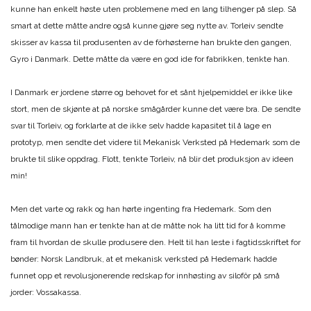
kunne han enkelt høste uten problemene med en lang tilhenger på slep. Så
smart at dette måtte andre også kunne gjøre seg nytte av. Torleiv sendte
skisser av kassa til produsenten av de fòrhøsterne han brukte den gangen,
Gyro i Danmark. Dette måtte da være en god ide for fabrikken, tenkte han.
I Danmark er jordene større og behovet for et sånt hjelpemiddel er ikke like
stort, men de skjønte at på norske smågårder kunne det være bra. De sendte
svar til Torleiv, og forklarte at de ikke selv hadde kapasitet til å lage en
prototyp, men sendte det videre til Mekanisk Verksted på Hedemark som de
brukte til slike oppdrag. Flott, tenkte Torleiv, nå blir det produksjon av ideen
min!
Men det varte og rakk og han hørte ingenting fra Hedemark. Som den
tålmodige mann han er tenkte han at de måtte nok ha litt tid for å komme
fram til hvordan de skulle produsere den. Helt til han leste i fagtidsskriftet for
bønder: Norsk Landbruk, at et mekanisk verksted på Hedemark hadde
funnet opp et revolusjonerende redskap for innhøsting av silofôr på små
jorder: Vossakassa.