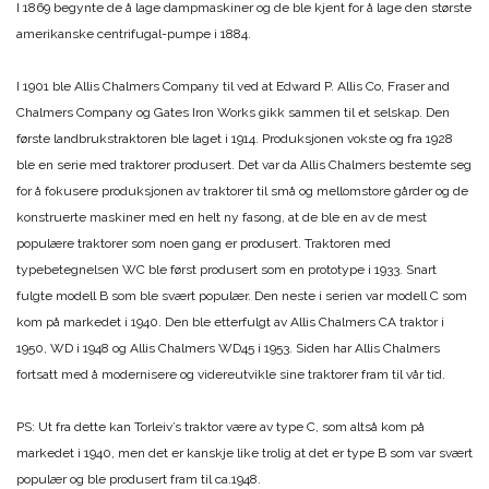
I 1869 begynte de å lage dampmaskiner og de ble kjent for å lage den største
amerikanske centrifugal-pumpe i 1884.
I 1901 ble Allis Chalmers Company til ved at Edward P. Allis Co, Fraser and
Chalmers Company og Gates Iron Works gikk sammen til et selskap. Den
første landbrukstraktoren ble laget i 1914. Produksjonen vokste og fra 1928
ble en serie med traktorer produsert. Det var da Allis Chalmers bestemte seg
for å fokusere produksjonen av traktorer til små og mellomstore gårder og de
konstruerte maskiner med en helt ny fasong, at de ble en av de mest
populære traktorer som noen gang er produsert. Traktoren med
typebetegnelsen WC ble først produsert som en prototype i 1933. Snart
fulgte modell B som ble svært populær. Den neste i serien var modell C som
kom på markedet i 1940. Den ble etterfulgt av Allis Chalmers CA traktor i
1950, WD i 1948 og Allis Chalmers WD45 i 1953. Siden har Allis Chalmers
fortsatt med å modernisere og videreutvikle sine traktorer fram til vår tid.
PS: Ut fra dette kan Torleiv’s traktor være av type C, som altså kom på
markedet i 1940, men det er kanskje like trolig at det er type B som var svært
populær og ble produsert fram til ca.1948.