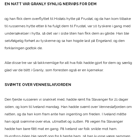
EN NATT VAR GRANLY SYNLIG NERVØS FOR DEM
og han fikk dem overflyttet til Histøls hytte på Frustøl, og da han kom tilbake
til russernes hytte etter å ha fulgt dem til Frustøl, var 10 tyskere i gang med
undersøkelser i hytta, så det var i siste liten han fikk dem av gårde. Han ble
selvfølgelig forhørt av tyskerne og sa han hogde last på Engeland, og den
forklaringen godtok de.
Alle disse tre var så takknemlige for alt hva folk hadde gjort for dem og særlig
glad var de blitt i Granly, som forresten også er en kjernekar.
SVØMTE OVER VENNESLAFJORDEN
Den fjerde russeren vi snakket med, hadde rømt fra Stavanger for 21 dager
siden, og kom til Iveland mandag. Han hadde svømt over Venneslafjorden om
natten, og da han kom fram ante han ingenting om freden. I Iveland måtte
han også svømme over elva, utmattet og sulten. På vegen fra Stavanger
hadde han bare fått mat en gang. På Iveland var folk snilde mot ham.
Hunsfoss-bilen ble sendt opp for å hente ham, så han kunne være sammen