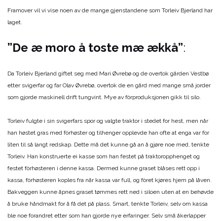
Framover vil vi vise noen av de mange gjenstandene som Torleiv Bjerland har
laget.
”De æ moro å toste mæ ækkå”
:
Da Torleiv Bjerland giftet seg med Mari Øvrebø og de overtok gården Vestbø
etter svigerfar og far Olav Øvrebø, overtok de en gård med mange små jorder
som gjorde maskinell drift tungvint. Mye av fòrproduksjonen gikk til silo.
Torleiv fulgte i sin svigerfars spor og valgte traktor i stedet for hest, men når
han høstet gras med fòrhøster og tilhenger opplevde han ofte at enga var for
liten til så langt redskap. Dette må det kunne gå an å gjøre noe med, tenkte
Torleiv. Han konstruerte ei kasse som han festet på traktoropphenget og
festet fòrhøsteren i denne kassa. Dermed kunne graset blåses rett opp i
kassa, fòrhøsteren koples fra når kassa var full, og fòret kjøres hjem på låven.
Bakveggen kunne åpnes graset tømmes rett ned i siloen uten at en behøvde
å bruke håndmakt for å få det på plass. Smart, tenkte Torleiv, selv om kassa
ble noe forandret etter som han gjorde nye erfaringer. Selv små åkerlapper