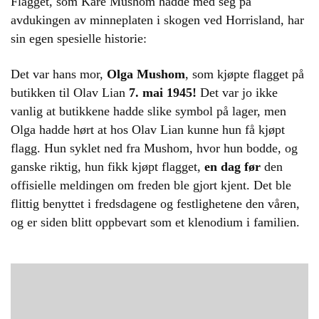
Flagget, som Kåre Mushom hadde med seg på
avdukingen av minneplaten i skogen ved Horrisland, har
sin egen spesielle historie:
Det var hans mor,
Olga Mushom
, som kjøpte flagget på
butikken til Olav Lian
7. mai 1945!
Det var jo ikke
vanlig at butikkene hadde slike symbol på lager, men
Olga hadde hørt at hos Olav Lian kunne hun få kjøpt
flagg. Hun syklet ned fra Mushom, hvor hun bodde, og
ganske riktig, hun fikk kjøpt flagget,
en dag før
den
offisielle meldingen om freden ble gjort kjent. Det ble
flittig benyttet i fredsdagene og festlighetene den våren,
og er siden blitt oppbevart som et klenodium i familien.