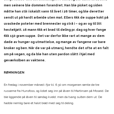
men seinere ble dommen forandret. Han ble pisket og siden
måtte han stå i iskaldt vann til livet i 26 timer, og ble deretter
sendt ut på hardt arbeide uten mat. Ellers fikk de suppe kokt på
uvaskede poteter med brennesler og strå i – og av og til litt
hestekjøtt. 16 mann fikk et brød til deling pr. dag og hver fange
fikk 150 gram suppe. Det var derfor ikke rart at mange av dem
døde av hunger og utmattelse, og mange av fangene var bare
knoker og ben. Når de var på utmarsj, hendte det ofte at en falt
om på vegen, og da ble han uten pardon slått i hjel med
geværkolben av vaktene.
RØMNINGEN
En fredag i november måned i fjor kl. 6.30 om morgenen rømte de tre
russerne fra Hunsfoss, og listet seg inn på låven til Martinsen på Moseid. De
ble liggende på låven til søndag kveld, men da tvang sulten dem ut. De
hadde nemlig bare et halvt brød med seg til deling.