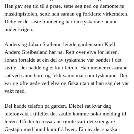
Han gav seg tid til å prate, sette seg ned og demonterte
maskinpistolen, sette han saman og forklarte virkemåten.
Dette er det siste minnet eg har om tyskarane heime
under krigen.
Anders og Johan Stallemo leigde garden som Kjell
Anders Greibesland har nå. Rett over elva for leiren.
Johan fortalde at ein del av tyskarane var bønder i det
sivile. Dei hadde og ei ku i leiren. Han meiner russarane
sat ved same bord og fekk same mat som tyskarane. Dei
var og ofte nede ved elva og fiska utan at han såg det var
vakt med.
Dei hadde telefon på garden. Diebel sat kvar dag
telefonvakt i tilfellet det skulle komme noko melding til
leiren. Då dei to russarane rømte vart det strengare.
Gestapo med hund kom frå byen. Ein av dei snakka