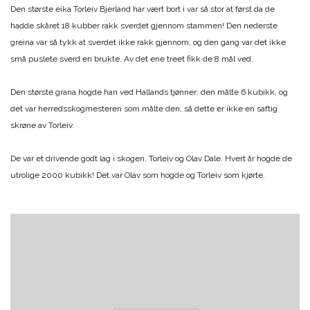
Den største eika Torleiv Bjerland har vært bort i var så stor at først da de
hadde skåret 18 kubber rakk sverdet gjennom stammen! Den nederste
greina var så tykk at sverdet ikke rakk gjennom, og den gang var det ikke
små puslete sverd en brukte. Av det ene treet fikk de 8 mål ved.
Den største grana hogde han ved Hallands tjønner: den målte 6 kubikk, og
det var herredsskogmesteren som målte den, så dette er ikke en saftig
skrøne av Torleiv.
De var et drivende godt lag i skogen, Torleiv og Olav Dale. Hvert år hogde de
utrolige 2000 kubikk! Det var Olav som hogde og Torleiv som kjørte.