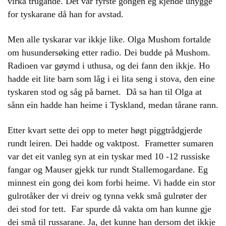
virka trugande. Det var fyrste gongen eg kjende uhygge
for tyskarane då han for avstad.
Men alle tyskarar var ikkje like. Olga Mushom fortalde
om husundersøking etter radio. Dei budde på Mushom.
Radioen var gøymd i uthusa, og dei fann den ikkje. Ho
hadde eit lite barn som låg i ei lita seng i stova, den eine
tyskaren stod og såg på barnet. Då sa han til Olga at
sånn ein hadde han heime i Tyskland, medan tårane rann.
Etter kvart sette dei opp to meter høgt piggtrådgjerde
rundt leiren. Dei hadde og vaktpost. Frametter sumaren
var det eit vanleg syn at ein tyskar med 10 -12 russiske
fangar og Mauser gjekk tur rundt Stallemogardane. Eg
minnest ein gong dei kom forbi heime. Vi hadde ein stor
gulrotåker der vi dreiv og tynna vekk små gulrøter der
dei stod for tett. Far spurde då vakta om han kunne gje
dei små til russarane. Ja, det kunne han dersom det ikkje