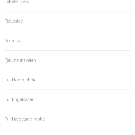
Ilebekk krets
Fjellestad
Reiersdal
Fjellmannsveien
Tur Hommehola
Tur Engelsåsen
Tur Hægeland mølle