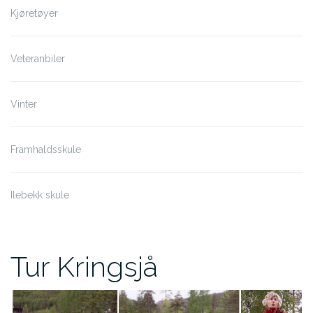
Kjøretøyer
Veteranbiler
Vinter
Framhaldsskule
Ilebekk skule
Tur Kringsjå