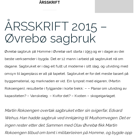
ÅRSSKRIFT
ÅRSSKRIFT 2015 –
Øvrebø sagbruk
Øvrebø sagbruk på Homme i Øvrebø vart starta i 1953 og er i dagei av dei
beste verksemder i bygda. Det er 12 mann i arbeid på sagbruket nå om
dagane. Sagbruket er i dag eit fullt ut moderne i sitt slag, og utviding med
omsyn til lagerplass er alt på tapetet. Sagbruket er for det meste basert på
byggematerial, og marknaden er vid. Ein lynprat med eigaren, (Martin
Rokoengen), resulterte i fylgjande i korte trekk: – – Planar om utviding av
kapasiteten? – Vanskeleg. – Kvifor det? – Kvoten – skogeigarlaget.
Martin Rokoengen overtak sagbruket etter sin svigerfar, Edvard
Wehus. Han hadde sagbruk ved innkjøring til Mushomvegen. Det er
ingen rester etter det. Sammen med Olav Øvrebø fikk Martin
Rokoengen tilbud om tomt i militærleiren på Homme, og bygde opp