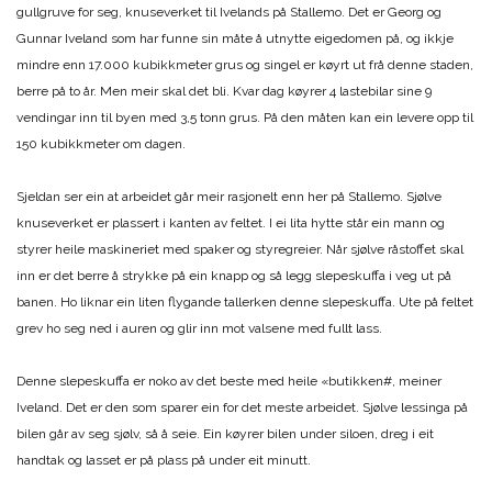
gullgruve for seg, knuseverket til Ivelands på Stallemo. Det er Georg og
Gunnar Iveland som har funne sin måte å utnytte eigedomen på, og ikkje
mindre enn 17.000 kubikkmeter grus og singel er køyrt ut frå denne staden,
berre på to år. Men meir skal det bli. Kvar dag køyrer 4 lastebilar sine 9
vendingar inn til byen med 3,5 tonn grus. På den måten kan ein levere opp til
150 kubikkmeter om dagen.
Sjeldan ser ein at arbeidet går meir rasjonelt enn her på Stallemo. Sjølve
knuseverket er plassert i kanten av feltet. I ei lita hytte står ein mann og
styrer heile maskineriet med spaker og styregreier. Når sjølve råstoffet skal
inn er det berre å strykke på ein knapp og så legg slepeskuffa i veg ut på
banen. Ho liknar ein liten flygande tallerken denne slepeskuffa. Ute på feltet
grev ho seg ned i auren og glir inn mot valsene med fullt lass.
Denne slepeskuffa er noko av det beste med heile «butikken#, meiner
Iveland. Det er den som sparer ein for det meste arbeidet. Sjølve lessinga på
bilen går av seg sjølv, så å seie. Ein køyrer bilen under siloen, dreg i eit
handtak og lasset er på plass på under eit minutt.