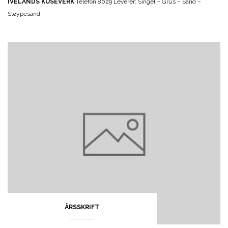
IVELANDS KUSEVERK
Telefon 8029 Leverer: Singel – Grus – Sand –
Støypesand
ÅRSSKRIFT