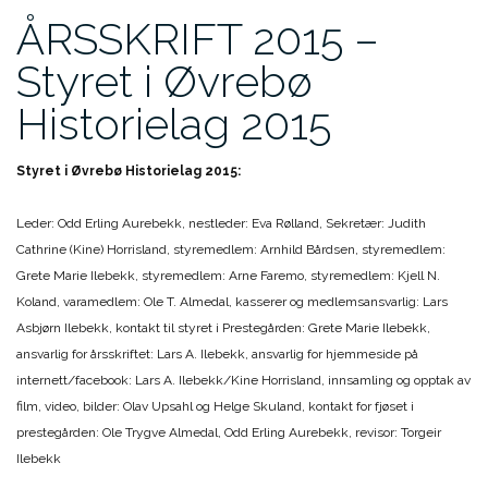
ÅRSSKRIFT 2015 –
Styret i Øvrebø
Historielag 2015
Styret i Øvrebø Historielag 2015:
Leder: Odd Erling Aurebekk, nestleder: Eva Rølland, Sekretær: Judith
Cathrine (Kine) Horrisland, styremedlem: Arnhild Bårdsen, styremedlem:
Grete Marie Ilebekk, styremedlem: Arne Faremo, styremedlem: Kjell N.
Koland, varamedlem: Ole T. Almedal, kasserer og medlemsansvarlig: Lars
Asbjørn Ilebekk, kontakt til styret i Prestegården: Grete Marie Ilebekk,
ansvarlig for årsskriftet: Lars A. Ilebekk, ansvarlig for hjemmeside på
internett/facebook: Lars A. Ilebekk/Kine Horrisland, innsamling og opptak av
film, video, bilder: Olav Upsahl og Helge Skuland, kontakt for fjøset i
prestegården: Ole Trygve Almedal, Odd Erling Aurebekk, revisor: Torgeir
Ilebekk