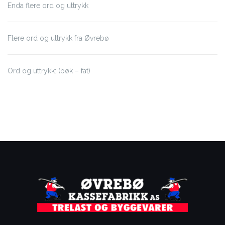
Enda flere ord og uttrykk
Flere ord og uttrykk fra Øvrebø
Ord og uttrykk: (bøk – fat)