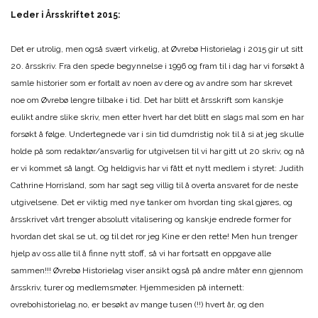
Leder i Årsskriftet 2015:
Det er utrolig, men også svært virkelig, at Øvrebø Historielag i 2015 gir ut sitt
20. årsskriv. Fra den spede begynnelse i 1996 og fram til i dag har vi forsøkt å
samle historier som er fortalt av noen av dere og av andre som har skrevet
noe om Øvrebø lengre tilbake i tid. Det har blitt et årsskrift som kanskje
eulikt andre slike skriv, men etter hvert har det blitt en slags mal som en har
forsøkt å følge. Undertegnede var i sin tid dumdristig nok til å si at jeg skulle
holde på som redaktør/ansvarlig for utgivelsen til vi har gitt ut 20 skriv, og nå
er vi kommet så langt. Og heldigvis har vi fått et nytt medlem i styret: Judith
Cathrine Horrisland, som har sagt seg villig til å overta ansvaret for de neste
utgivelsene. Det er viktig med nye tanker om hvordan ting skal gjøres, og
årsskrivet vårt trenger absolutt vitalisering og kanskje endrede former for
hvordan det skal se ut, og til det ror jeg Kine er den rette! Men hun trenger
hjelp av oss alle til å finne nytt stoff, så vi har fortsatt en oppgave alle
sammen!!! Øvrebø Historielag viser ansikt også på andre måter enn gjennom
årsskriv, turer og medlemsmøter. Hjemmesiden på internett:
ovrebohistorielag.no, er besøkt av mange tusen (!!) hvert år, og den