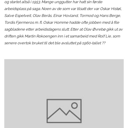
og startet altså i 1953. Mange unggutter har hatt sin første
arbeidsplass på saga. Noen av de som var tilsatt der var Oskar Histøl,
Salve Espetveit, Olav Berås, Einar Hovland, Tormod og Hans Berge,
Tordis Fjermeros m. fl. Oskar Homme hadde ofte jobben med å file
sagbladene etter arbeidsdagens slutt. Etter at Olav Øvrebø gikk ut av
driften gikk Martin Rokoengen inn i et samarbeid med Rolf Lie, som
senere overtok bruket til det ble avsluttet på 1960-tallet ??