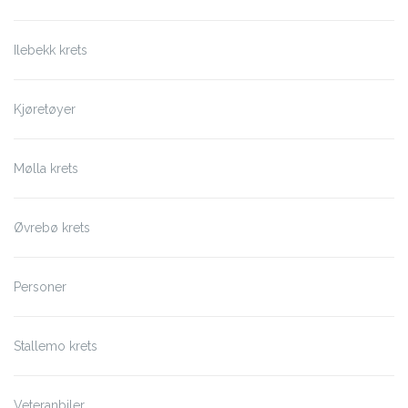
Ilebekk krets
Kjøretøyer
Mølla krets
Øvrebø krets
Personer
Stallemo krets
Veteranbiler