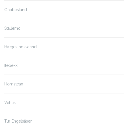
Greibesland
Stallemo
Hægelandsvannet
Ilebekk
Homstean
Vehus
Tur Engelsåsen