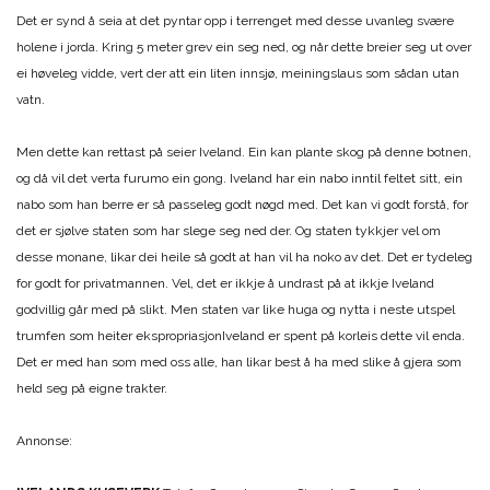
Det er synd å seia at det pyntar opp i terrenget med desse uvanleg svære
holene i jorda. Kring 5 meter grev ein seg ned, og når dette breier seg ut over
ei høveleg vidde, vert der att ein liten innsjø, meiningslaus som sådan utan
vatn.
Men dette kan rettast på seier Iveland. Ein kan plante skog på denne botnen,
og då vil det verta furumo ein gong. Iveland har ein nabo inntil feltet sitt, ein
nabo som han berre er så passeleg godt nøgd med. Det kan vi godt forstå, for
det er sjølve staten som har slege seg ned der. Og staten tykkjer vel om
desse monane, likar dei heile så godt at han vil ha noko av det. Det er tydeleg
for godt for privatmannen. Vel, det er ikkje å undrast på at ikkje Iveland
godvillig går med på slikt. Men staten var like huga og nytta i neste utspel
trumfen som heiter ekspropriasjonIveland er spent på korleis dette vil enda.
Det er med han som med oss alle, han likar best å ha med slike å gjera som
held seg på eigne trakter.
Annonse: