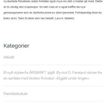
nystartede Facebook-siden forteller også mye om det vi holder på med. Dette
er til utrolig stor inspirasjon, for det viser at vi også treffer de nye
generasjonene som er storforbrukere av slike tjenester. Forhåpentlig liker du
årets skriv. Takk til dere som har bidratt. Lars A. Ilebekk
Kategorier
Aktuelt
Et nytt stykke fra ÅRSSKRIFT 1998: Øyvind G. Føreland skriver fra
en samtale med Anders Robstad: «Elgjakt under krigen»
Framhaldsskule