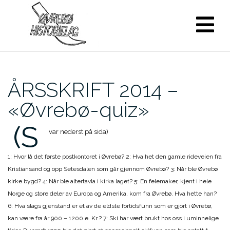
Skip
to
content
ÅRSSKRIFT 2014 –
«Øvrebø-quiz»
(S
var nederst på sida)
1: Hvor lå det første postkontoret i Øvrebø? 2: Hva het den gamle rideveien fra
Kristiansand og opp Setesdalen som går gjennom Øvrebø? 3: Når ble Øvrebø
kirke bygd? 4: Når ble altertavla i kirka laget? 5: En felemaker, kjent i hele
Norge og store deler av Europa og Amerika, kom fra Øvrebø. Hva hette han?
6: Hva slags gjenstand er et av de eldste fortidsfunn som er gjort i Øvrebø,
kan være fra år 900 – 1200 e. Kr.? 7: Ski har vært brukt hos oss i uminnelige