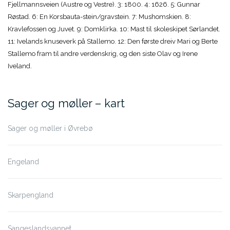
Fjellmannsveien (Austre og Vestre). 3: 1800. 4: 1626. 5: Gunnar
Røstad. 6: En Korsbauta-stein/gravstein. 7: Mushomskien. 8:
Kravlefossen og Juvet. 9: Domklirka. 10: Mast til skoleskipet Sørlandet.
11: Ivelands knuseverk på Stallemo. 12: Den første dreiv Mari og Berte
Stallemo fram til andre verdenskrig, og den siste Olav og Irene
Iveland.
Sager og møller – kart
Sager og møller i Øvrebø
Engeland
Skarpengland
Sangeslandsvannet