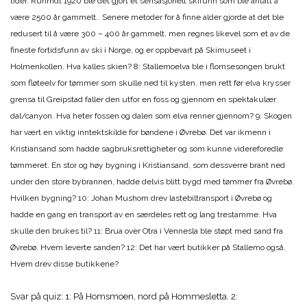
tider. Runmdt 1920 ble det gjort et sensasjonelt skifunn som ble antatt å
være 2500 år gammelt.. Senere metoder for å finne alder gjorde at det ble
redusert til å være 300 – 400 år gammelt, men regnes likevel som et av de
fineste fortidsfunn av ski i Norge, og er oppbevart på Skimuseet i
Holmenkollen. Hva kalles skien? 8: Stallemoelva ble i flomsesongen brukt
som fløteelv for tømmer som skulle ned til kysten, men rett før elva krysser
grensa til Greipstad faller den utfor en foss og gjennom en spektakulær
dal/canyon. Hva heter fossen og dalen som elva renner gjennom? 9: Skogen
har vært en viktig inntektskilde for bøndene i Øvrebø. Det var ikmenn i
Kristiansand som hadde sagbruksrettigheter og som kunne videreforedle
tømmeret. En stor og høy bygning i Kristiansand, som dessverre brant ned
under den store bybrannen, hadde delvis blitt bygd med tømmer fra Øvrebø.
Hvilken bygning? 10: Johan Mushom drev lastebiltransport i Øvrebø og
hadde en gang en transport av en særdeles rett og lang trestamme. Hva
skulle den brukes til? 11: Brua over Otra i Vennesla ble støpt med sand fra
Øvrebø. Hvem leverte sanden? 12: Det har vært butikker på Stallemo også.
Hvem drev disse butikkene?
Svar på quiz: 1: På Homsmoen, nord på Hommesletta. 2: