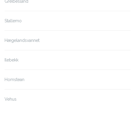
Greibesland
Stallemo
Hægelandsvannet
Ilebekk
Homstean
Vehus