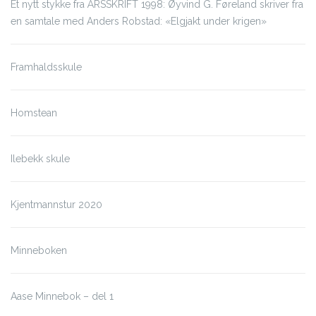
Et nytt stykke fra ÅRSSKRIFT 1998: Øyvind G. Føreland skriver fra
en samtale med Anders Robstad: «Elgjakt under krigen»
Framhaldsskule
Homstean
Ilebekk skule
Kjentmannstur 2020
Minneboken
Aase Minnebok – del 1