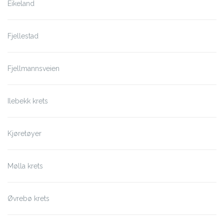
Eikeland
Fjellestad
Fjellmannsveien
Ilebekk krets
Kjøretøyer
Mølla krets
Øvrebø krets