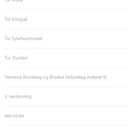
Tur Knibe
Tur Kringsjå
Tur Sykehusmuseet
Tur Topstad
Vennesla Bondelag og Øvrebø Historielag inviterer til
2. verdenskrig
Alle bilder