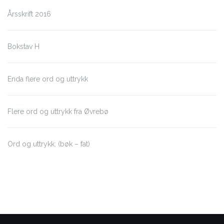
Årsskrift 2016
Bokstav H
Enda flere ord og uttrykk
Flere ord og uttrykk fra Øvrebø
Ord og uttrykk: (bøk – fat)