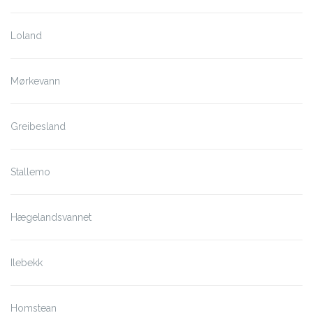
Loland
Mørkevann
Greibesland
Stallemo
Hægelandsvannet
Ilebekk
Homstean