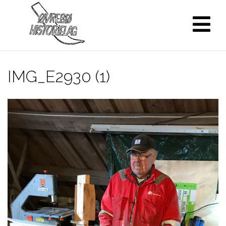
Skip
to
content
IMG_E2930 (1)