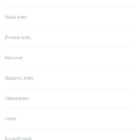
Mølla krets
Øvrebø krets
Personer
Stallemo krets
Veteranbiler
Vinter
Årsskrift 1998