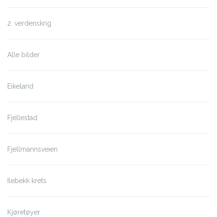
2. verdenskrig
Alle bilder
Eikeland
Fjellestad
Fjellmannsveien
Ilebekk krets
Kjøretøyer