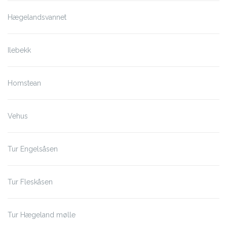
Hægelandsvannet
Ilebekk
Homstean
Vehus
Tur Engelsåsen
Tur Fleskåsen
Tur Hægeland mølle