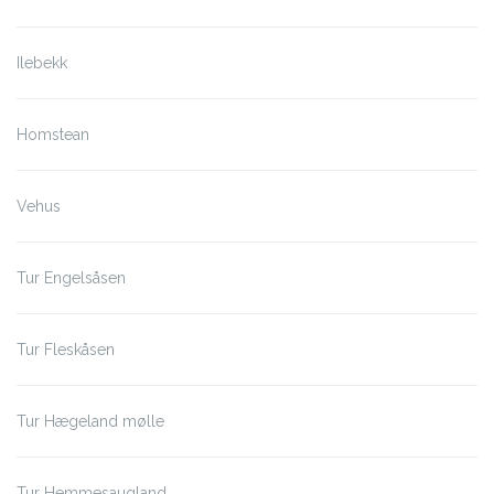
Ilebekk
Homstean
Vehus
Tur Engelsåsen
Tur Fleskåsen
Tur Hægeland mølle
Tur Hemmesaugland