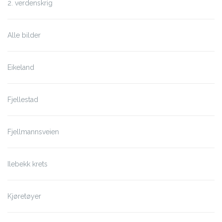
2. verdenskrig
Alle bilder
Eikeland
Fjellestad
Fjellmannsveien
Ilebekk krets
Kjøretøyer