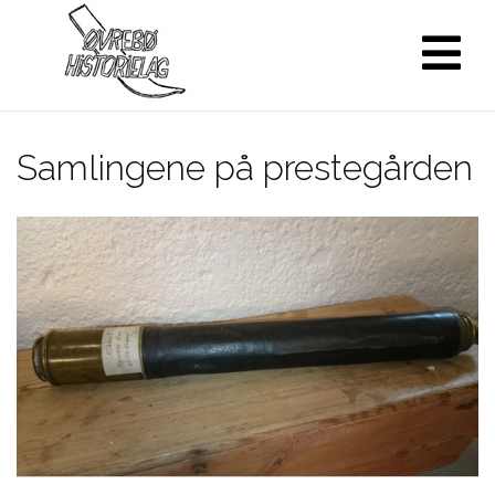
Skip
to
content
Samlingene på prestegården