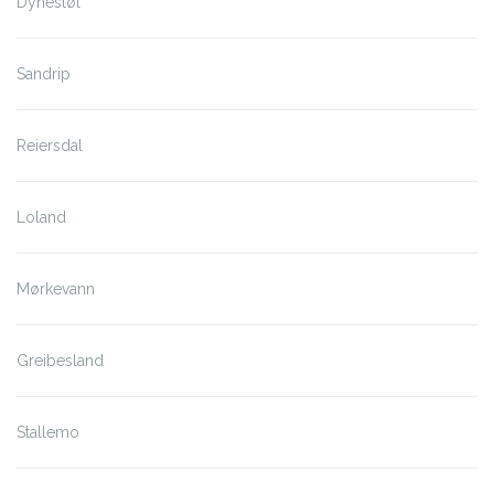
Dynestøl
Sandrip
Reiersdal
Loland
Mørkevann
Greibesland
Stallemo