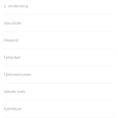
2. verdenskrig
Alle bilder
Eikeland
Fjellestad
Fjellmannsveien
Ilebekk krets
Kjøretøyer