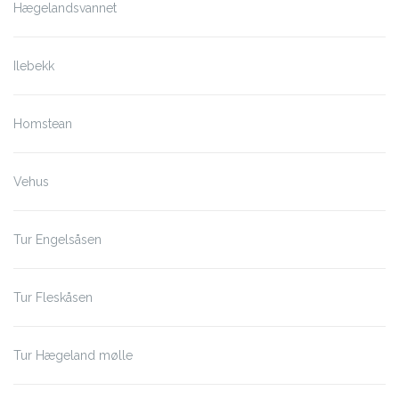
Hægelandsvannet
Ilebekk
Homstean
Vehus
Tur Engelsåsen
Tur Fleskåsen
Tur Hægeland mølle