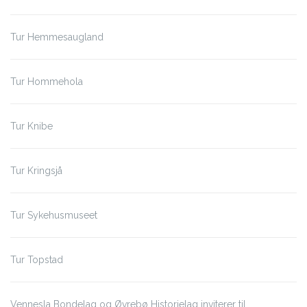
Tur Hemmesaugland
Tur Hommehola
Tur Knibe
Tur Kringsjå
Tur Sykehusmuseet
Tur Topstad
Vennesla Bondelag og Øvrebø Historielag inviterer til