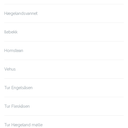
Hægelandsvannet
Ilebekk
Homstean
Vehus
Tur Engelsåsen
Tur Fleskåsen
Tur Hægeland mølle