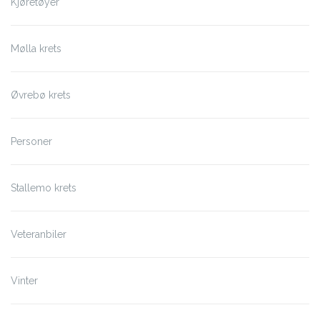
Kjøretøyer
Mølla krets
Øvrebø krets
Personer
Stallemo krets
Veteranbiler
Vinter