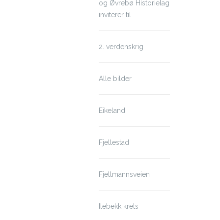
og Øvrebø Historielag
inviterer til
2. verdenskrig
Alle bilder
Eikeland
Fjellestad
Fjellmannsveien
Ilebekk krets