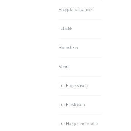
Hægelandsvannet
Ilebekk
Homstean
Vehus
Tur Engelsåsen
Tur Fleskåsen
Tur Hægeland mølle