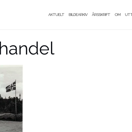
AKTUELT
BILDEARKIV
ÅRSSKRIFT
OM
UT
handel