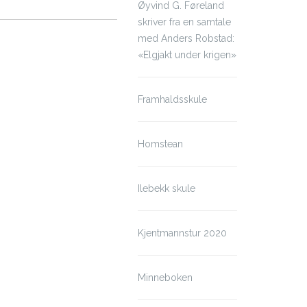
Øyvind G. Føreland
skriver fra en samtale
med Anders Robstad:
«Elgjakt under krigen»
Framhaldsskule
Homstean
Ilebekk skule
Kjentmannstur 2020
Minneboken