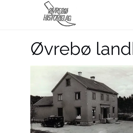
Skip
to
content
Øvrebø land