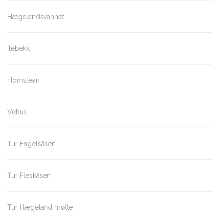
Hægelandsvannet
Ilebekk
Homstean
Vehus
Tur Engelsåsen
Tur Fleskåsen
Tur Hægeland mølle