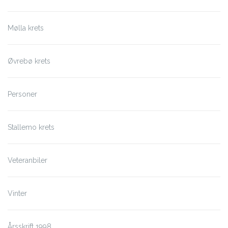
Mølla krets
Øvrebø krets
Personer
Stallemo krets
Veteranbiler
Vinter
Årsskrift 1998