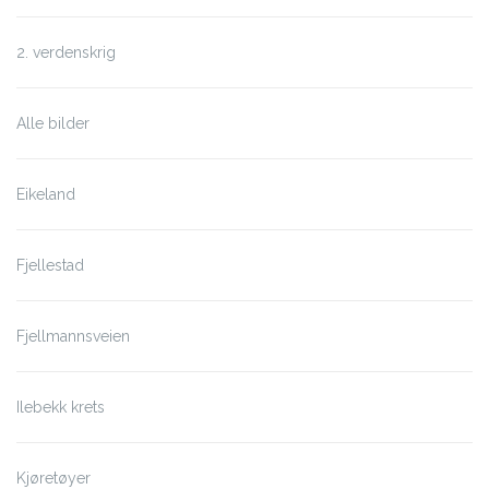
2. verdenskrig
Alle bilder
Eikeland
Fjellestad
Fjellmannsveien
Ilebekk krets
Kjøretøyer