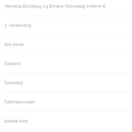
Vennesla Bondelag og Øvrebø Historielag inviterer til
2. verdenskrig
Alle bilder
Eikeland
Fjellestad
Fjellmannsveien
Ilebekk krets