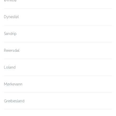
Øvrebø
Dynestøl
Sandrip
Reiersdal
Loland
Mørkevann
Greibesland