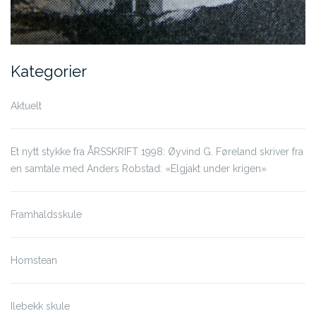
Kategorier
Aktuelt
Et nytt stykke fra ÅRSSKRIFT 1998: Øyvind G. Føreland skriver fra
en samtale med Anders Robstad: «Elgjakt under krigen»
Framhaldsskule
Homstean
Ilebekk skule