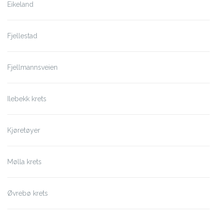
Eikeland
Fjellestad
Fjellmannsveien
Ilebekk krets
Kjøretøyer
Mølla krets
Øvrebø krets