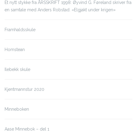
Et nytt stykke fra ÅRSSKRIFT 1998: Øyvind G. Føreland skriver fra
en samtale med Anders Robstad: «Elgjakt under krigen»
Framhaldsskule
Homstean
Ilebekk skule
Kjentmannstur 2020
Minneboken
Aase Minnebok – del 1