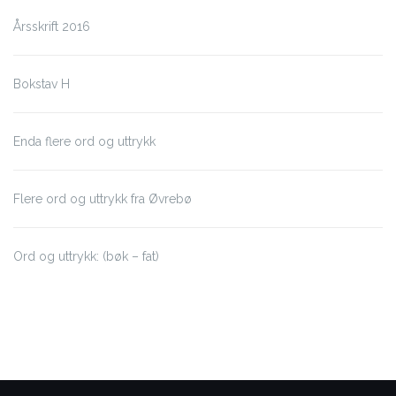
Årsskrift 2016
Bokstav H
Enda flere ord og uttrykk
Flere ord og uttrykk fra Øvrebø
Ord og uttrykk: (bøk – fat)