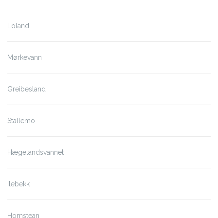
Loland
Mørkevann
Greibesland
Stallemo
Hægelandsvannet
Ilebekk
Homstean