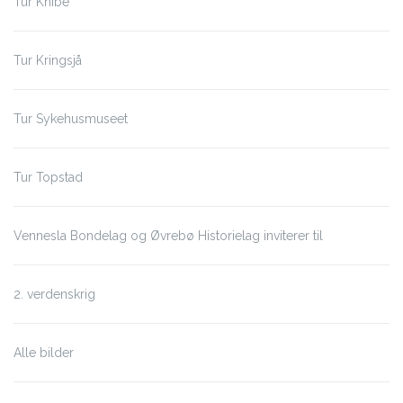
Tur Knibe
Tur Kringsjå
Tur Sykehusmuseet
Tur Topstad
Vennesla Bondelag og Øvrebø Historielag inviterer til
2. verdenskrig
Alle bilder