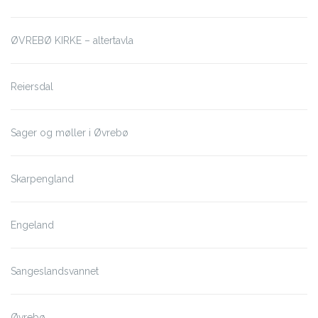
ØVREBØ KIRKE – altertavla
Reiersdal
Sager og møller i Øvrebø
Skarpengland
Engeland
Sangeslandsvannet
Øvrebø