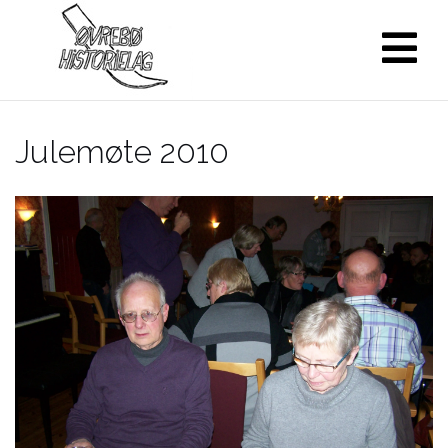
Skip
to
content
Julemøte 2010