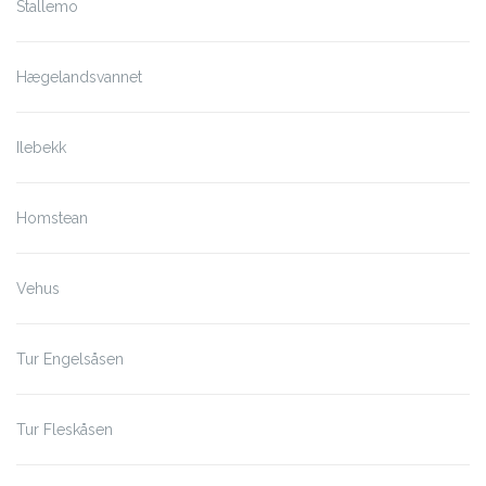
Stallemo
Hægelandsvannet
Ilebekk
Homstean
Vehus
Tur Engelsåsen
Tur Fleskåsen