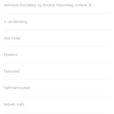
Vennesla Bondelag og Øvrebø Historielag inviterer til
2. verdenskrig
Alle bilder
Eikeland
Fjellestad
Fjellmannsveien
Ilebekk krets