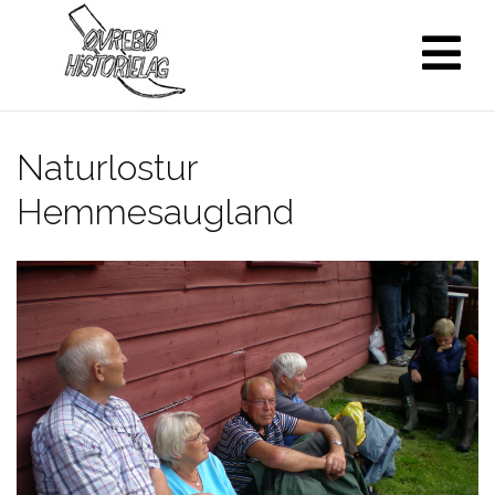
Skip
to
content
Naturlostur
Hemmesaugland