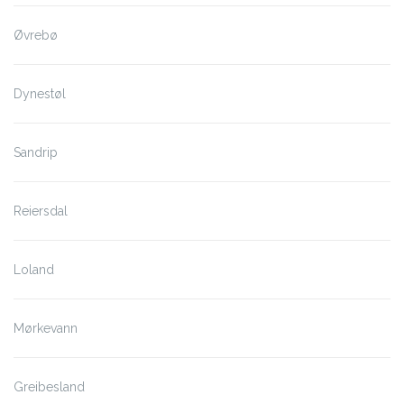
Øvrebø
Dynestøl
Sandrip
Reiersdal
Loland
Mørkevann
Greibesland