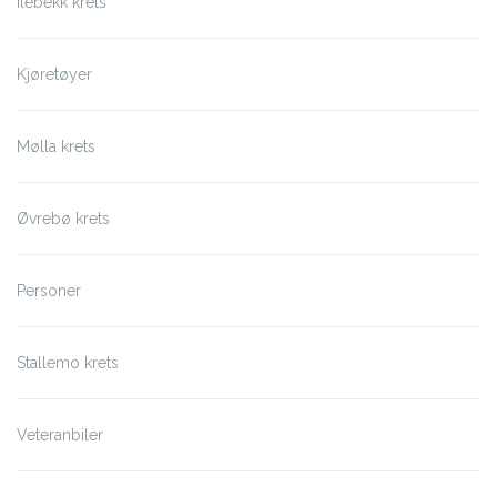
Ilebekk krets
Kjøretøyer
Mølla krets
Øvrebø krets
Personer
Stallemo krets
Veteranbiler