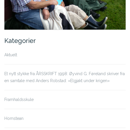
Kategorier
Aktuelt
Et nytt stykke fra ÅRSSKRIFT 1998: Øyvind G. Føreland skriver fra
en samtale med Anders Robstad: «Elgjakt under krigen»
Framhaldsskule
Homstean