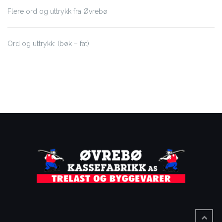
Flere ord og uttrykk fra Øvrebø
Ord og uttrykk: (bøk – fat)