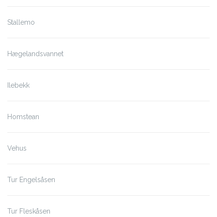
Stallemo
Hægelandsvannet
Ilebekk
Homstean
Vehus
Tur Engelsåsen
Tur Fleskåsen