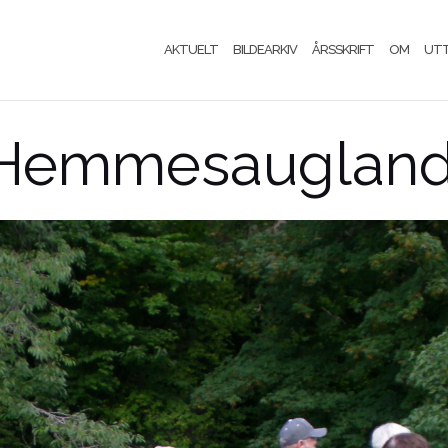
AKTUELT
BILDEARKIV
ÅRSSKRIFT
OM
UT
r Hemmesauglan