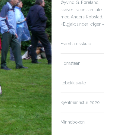
Øyvind G. Føreland
skriver fra en samtale
med Anders Robstad:
«Elgjakt under krigen»
Framhaldsskule
Homstean
Ilebekk skule
Kjentmannstur 2020
Minneboken