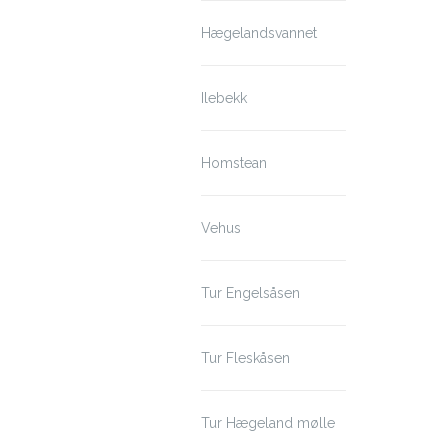
Hægelandsvannet
Ilebekk
Homstean
Vehus
Tur Engelsåsen
Tur Fleskåsen
Tur Hægeland mølle