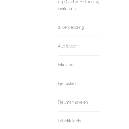
og Øvrebø Historielag
inviterer til
2. verdenskrig
Alle bilder
Eikeland
Fjellestad
Fjellmannsveien
Ilebekk krets