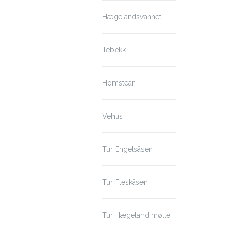
Hægelandsvannet
Ilebekk
Homstean
Vehus
Tur Engelsåsen
Tur Fleskåsen
Tur Hægeland mølle