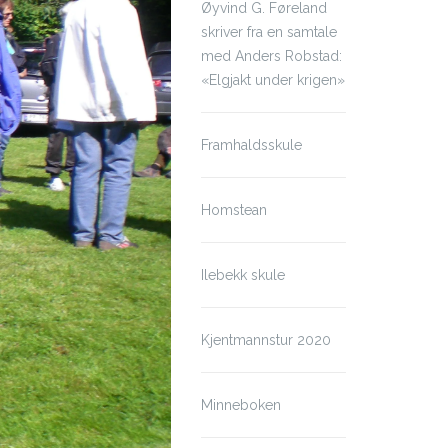
Øyvind G. Føreland
skriver fra en samtale
med Anders Robstad:
«Elgjakt under krigen»
Framhaldsskule
Homstean
Ilebekk skule
Kjentmannstur 2020
Minneboken