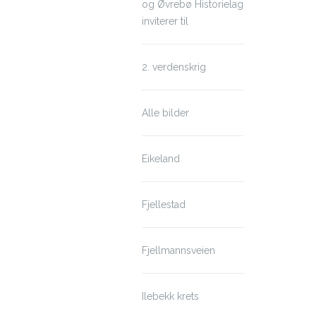
og Øvrebø Historielag
inviterer til
2. verdenskrig
Alle bilder
Eikeland
Fjellestad
Fjellmannsveien
Ilebekk krets