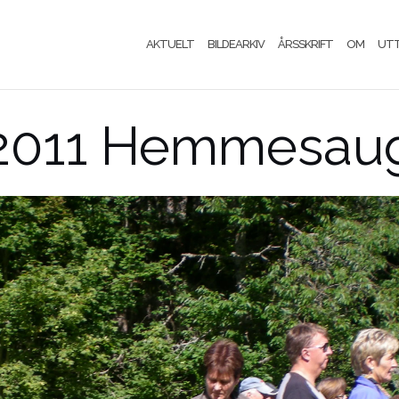
AKTUELT
BILDEARKIV
ÅRSSKRIFT
OM
UT
 2011 Hemmesau