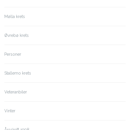
Mølla krets
Øvrebø krets
Personer
Stallemo krets
Veteranbiler
Vinter
Årsskrift 1998