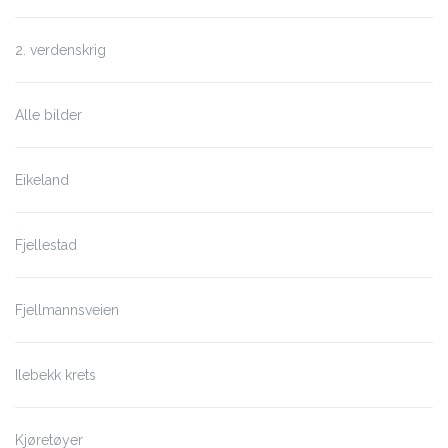
2. verdenskrig
Alle bilder
Eikeland
Fjellestad
Fjellmannsveien
Ilebekk krets
Kjøretøyer