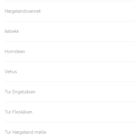
Hægelandsvannet
Ilebekk
Homstean
Vehus
Tur Engelsåsen
Tur Fleskåsen
Tur Hægeland mølle