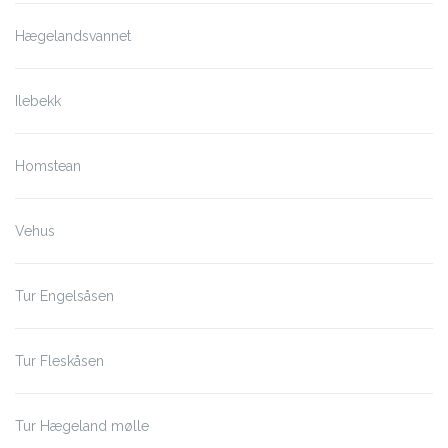
Hægelandsvannet
Ilebekk
Homstean
Vehus
Tur Engelsåsen
Tur Fleskåsen
Tur Hægeland mølle