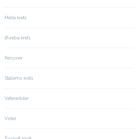
Mølla krets
Øvrebø krets
Personer
Stallemo krets
Veteranbiler
Vinter
Årsskrift 1998