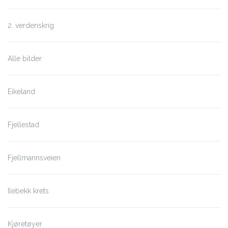
2. verdenskrig
Alle bilder
Eikeland
Fjellestad
Fjellmannsveien
Ilebekk krets
Kjøretøyer