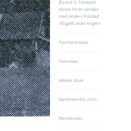
Øyvind G. Føreland
skriver fra en samtale
med Anders Robstad:
«Elgjakt under krigen»
Framhaldsskule
Homstean
Ilebekk skule
Kjentmannstur 2020
Minneboken