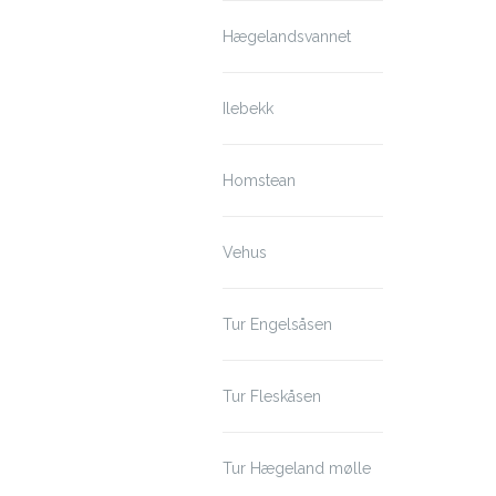
Hægelandsvannet
Ilebekk
Homstean
Vehus
Tur Engelsåsen
Tur Fleskåsen
Tur Hægeland mølle