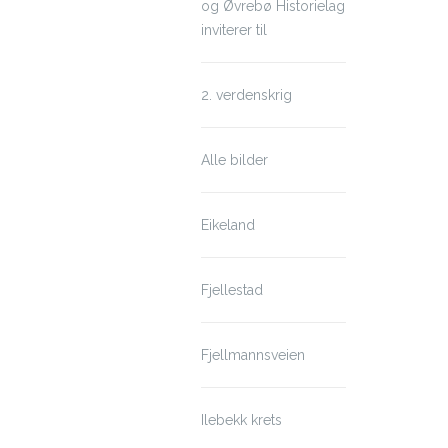
og Øvrebø Historielag
inviterer til
2. verdenskrig
Alle bilder
Eikeland
Fjellestad
Fjellmannsveien
Ilebekk krets