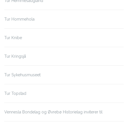
Tur Hemmesaugland
Tur Hommehola
Tur Knibe
Tur Kringsjå
Tur Sykehusmuseet
Tur Topstad
Vennesla Bondelag og Øvrebø Historielag inviterer til