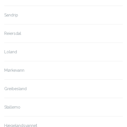
Sandrip
Reiersdal
Loland
Mørkevann
Greibesland
Stallemo
Hægelandsvannet