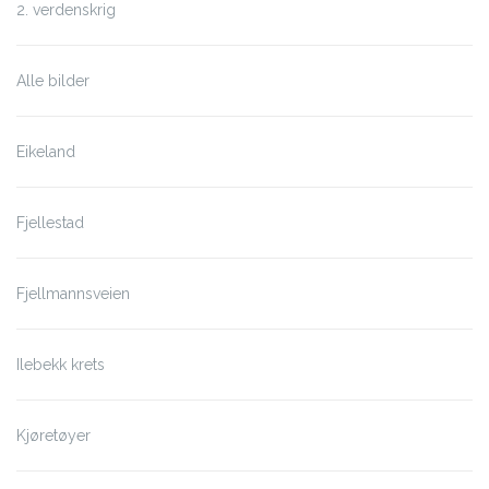
2. verdenskrig
Alle bilder
Eikeland
Fjellestad
Fjellmannsveien
Ilebekk krets
Kjøretøyer