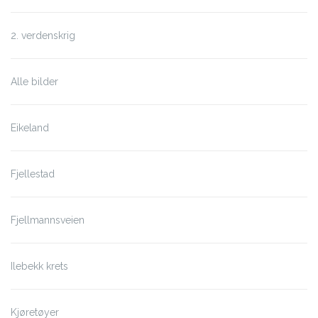
2. verdenskrig
Alle bilder
Eikeland
Fjellestad
Fjellmannsveien
Ilebekk krets
Kjøretøyer