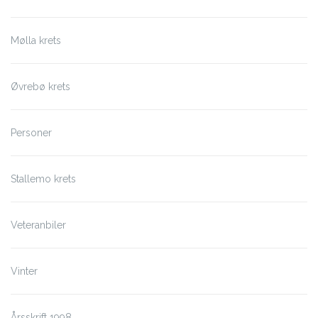
Mølla krets
Øvrebø krets
Personer
Stallemo krets
Veteranbiler
Vinter
Årsskrift 1998