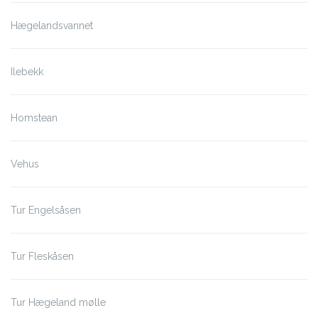
Hægelandsvannet
Ilebekk
Homstean
Vehus
Tur Engelsåsen
Tur Fleskåsen
Tur Hægeland mølle