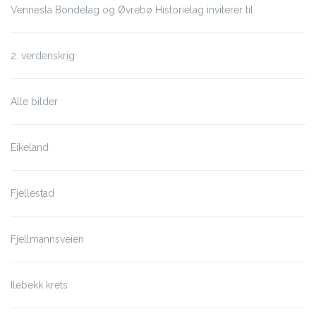
Vennesla Bondelag og Øvrebø Historielag inviterer til
2. verdenskrig
Alle bilder
Eikeland
Fjellestad
Fjellmannsveien
Ilebekk krets