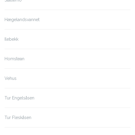
Stallemo
Hægelandsvannet
Ilebekk
Homstean
Vehus
Tur Engelsåsen
Tur Fleskåsen