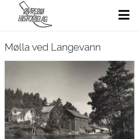
Skip
to
content
Mølla ved Langevann