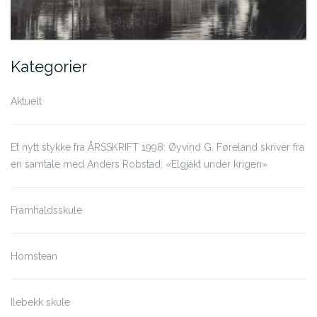
Kategorier
Aktuelt
Et nytt stykke fra ÅRSSKRIFT 1998: Øyvind G. Føreland skriver fra
en samtale med Anders Robstad: «Elgjakt under krigen»
Framhaldsskule
Homstean
Ilebekk skule