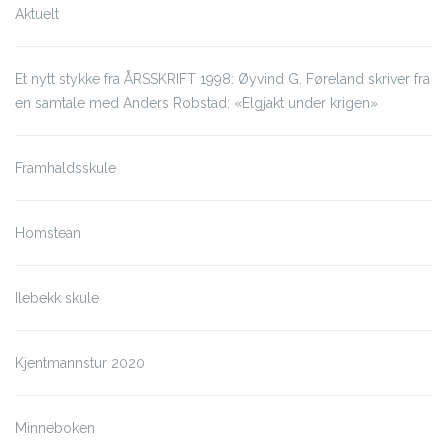
Aktuelt
Et nytt stykke fra ÅRSSKRIFT 1998: Øyvind G. Føreland skriver fra
en samtale med Anders Robstad: «Elgjakt under krigen»
Framhaldsskule
Homstean
Ilebekk skule
Kjentmannstur 2020
Minneboken