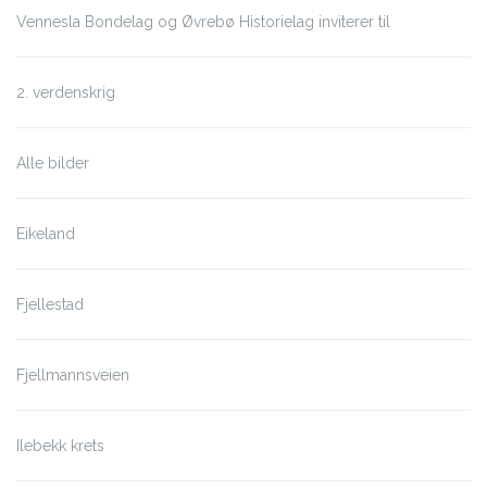
Vennesla Bondelag og Øvrebø Historielag inviterer til
2. verdenskrig
Alle bilder
Eikeland
Fjellestad
Fjellmannsveien
Ilebekk krets