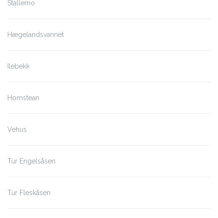
Stallemo
Hægelandsvannet
Ilebekk
Homstean
Vehus
Tur Engelsåsen
Tur Fleskåsen