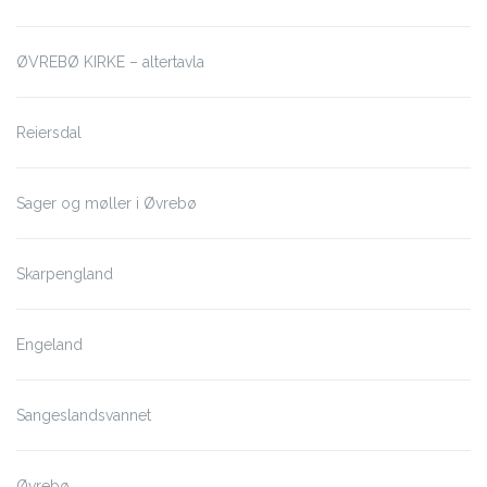
ØVREBØ KIRKE – altertavla
Reiersdal
Sager og møller i Øvrebø
Skarpengland
Engeland
Sangeslandsvannet
Øvrebø