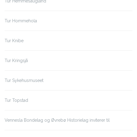
Tur Hemmesaugland
Tur Hommehola
Tur Knibe
Tur Kringsjå
Tur Sykehusmuseet
Tur Topstad
Vennesla Bondelag og Øvrebø Historielag inviterer til