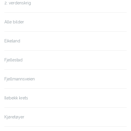
2. verdenskrig
Alle bilder
Eikeland
Fjellestad
Fjellmannsveien
Ilebekk krets
Kjøretøyer