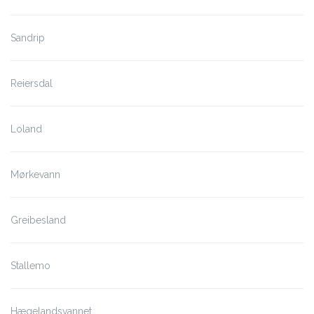
Sandrip
Reiersdal
Loland
Mørkevann
Greibesland
Stallemo
Hægelandsvannet