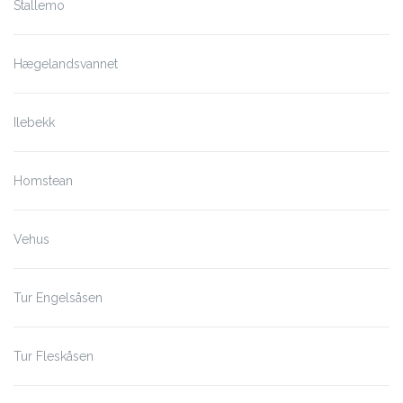
Stallemo
Hægelandsvannet
Ilebekk
Homstean
Vehus
Tur Engelsåsen
Tur Fleskåsen