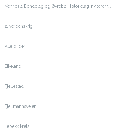
Vennesla Bondelag og Øvrebø Historielag inviterer til
2. verdenskrig
Alle bilder
Eikeland
Fjellestad
Fjellmannsveien
Ilebekk krets