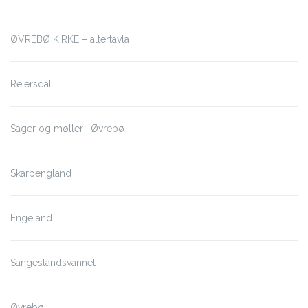
ØVREBØ KIRKE – altertavla
Reiersdal
Sager og møller i Øvrebø
Skarpengland
Engeland
Sangeslandsvannet
Øvrebø