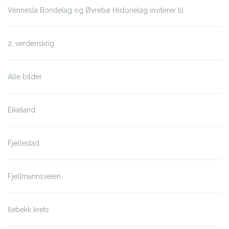
Vennesla Bondelag og Øvrebø Historielag inviterer til
2. verdenskrig
Alle bilder
Eikeland
Fjellestad
Fjellmannsveien
Ilebekk krets