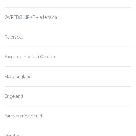
ØVREBØ KIRKE – altertavla
Reiersdal
Sager og møller i Øvrebø
Skarpengland
Engeland
Sangeslandsvannet
Øvrebø