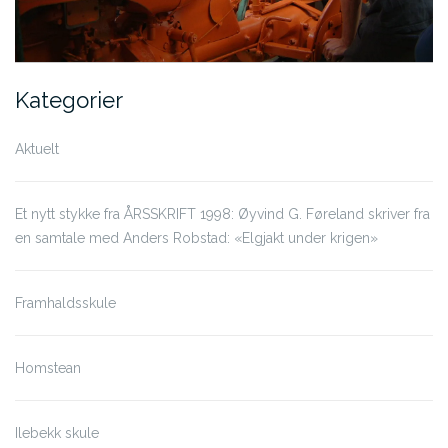
Kategorier
Aktuelt
Et nytt stykke fra ÅRSSKRIFT 1998: Øyvind G. Føreland skriver fra
en samtale med Anders Robstad: «Elgjakt under krigen»
Framhaldsskule
Homstean
Ilebekk skule