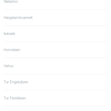
Stallemo
Hægelandsvannet
Ilebekk
Homstean
Vehus
Tur Engelsåsen
Tur Fleskåsen